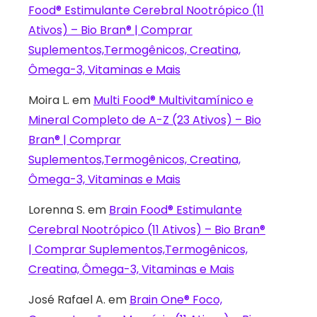
Food® Estimulante Cerebral Nootrópico (11
Ativos) – Bio Bran® | Comprar
Suplementos,Termogênicos, Creatina,
Ômega-3, Vitaminas e Mais
Moira L.
em
Multi Food® Multivitamínico e
Mineral Completo de A-Z (23 Ativos) – Bio
Bran® | Comprar
Suplementos,Termogênicos, Creatina,
Ômega-3, Vitaminas e Mais
Lorenna S.
em
Brain Food® Estimulante
Cerebral Nootrópico (11 Ativos) – Bio Bran®
| Comprar Suplementos,Termogênicos,
Creatina, Ômega-3, Vitaminas e Mais
José Rafael A.
em
Brain One® Foco,