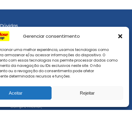
Dúvidas
Gerenciar consentimento
Como Usar o Site
Devoluções e Reembolso
rcionar uma melhor experiência, usamos tecnologias como
ra armazenar e/ou acessar informações do dispositivo. O
Frete e Prazo de Entrega
ento com essas tecnologias nos permite processar dados como
Métodos de Pagamento
nto da navegação ou IDs exclusivos neste site. O não
nto ou a revogação do consentimento pode afetar
nte determinados recursos e funções.
Aceitar
Rejeitar
Compre melhor,
compra segura!