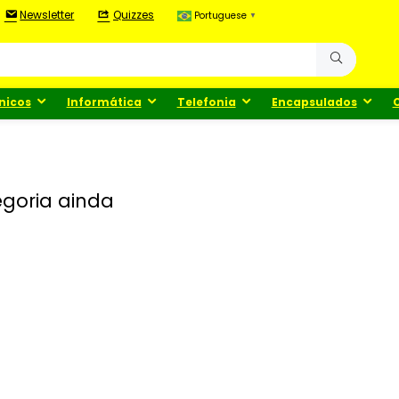
Newsletter
Quizzes
Portuguese
▼
nicos
Informática
Telefonia
Encapsulados
goria ainda