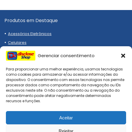
Produtos em Destaque
Acessórios Eletrônicos
Celulares
Notebooks
Gerenciar consentimento
Eletrodomésticos
Emagrecedor
Para proporcionar uma melhor experiência, usamos tecnologias
como cookies para armazenar e/ou acessar informações do
Relógios
dispositivo. O consentimento com essas tecnologias nos permite
processar dados como comportamento da navegação ou IDs
Tênis
exclusivos neste site. O não consentimento ou a revogação do
consentimento pode afetar negativamente determinados
recursos e funções.
Institucional
Aceitar
Termos de Uso
Políticas de Privacidade
Rejeitar
0