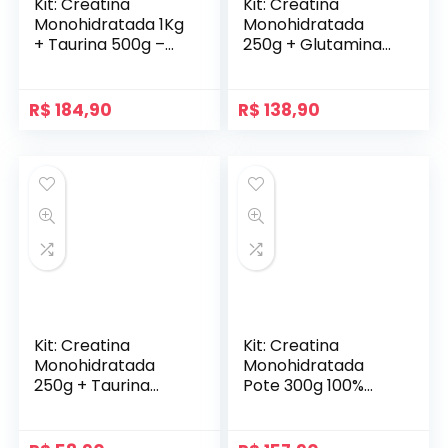
Kit: Creatina
Kit: Creatina
Monohidratada 1Kg
Monohidratada
+ Taurina 500g –
250g + Glutamina
100% Pura
250g – 100% Pura
Importada –
Importada –
Soldiers Nutrition
Soldiers Nutrition
R$
184,90
R$
138,90
Kit: Creatina
Kit: Creatina
Monohidratada
Monohidratada
250g + Taurina
Pote 300g 100%
250g – 100% Pura
Pura + Pré Treino
Importada –
Evolution 300g –
Soldiers Nutrition
Soldiers Nutrition