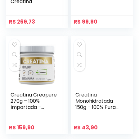
Creatina
R$
269,73
R$
99,90
Creatina Creapure
Creatina
270g – 100%
Monohidratada
Importada –
150g – 100% Pura
Soldiers Nutrition
Importada –
Soldiers Nutrition
R$
159,90
R$
43,90