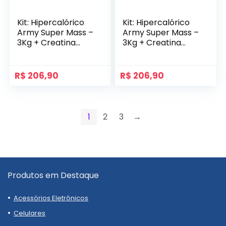
Kit: Hipercalórico
Kit: Hipercalórico
Army Super Mass –
Army Super Mass –
3Kg + Creatina
3Kg + Creatina
Monohidratada
Monohidratada
Pote 300g – 100%
Pote 300g – 100%
Pura Importada –
Pura Importada –
R$
206,90
R$
206,90
Soldiers Nutrition
Soldiers Nutrition
1
2
3
→
Produtos em Destaque
Acessórios Eletrônicos
Celulares