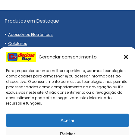
Produtos em Destaque
Acessórios Eletrônicos
Celulares
Notebooks
Gerenciar consentimento
Eletrodomésticos
Emagrecedor
Para proporcionar uma melhor experiência, usamos tecnologias
como cookies para armazenar e/ou acessar informações do
Relógios
dispositivo. O consentimento com essas tecnologias nos permite
processar dados como comportamento da navegação ou IDs
Tênis
exclusivos neste site. O não consentimento ou a revogação do
consentimento pode afetar negativamente determinados
recursos e funções.
Institucional
Aceitar
Termos de Uso
Políticas de Privacidade
Rejeitar
0