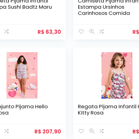
ta Pijama Infantil
Camiseta Pijama Infant
pa Sushi Badtz Maru
Estampa Ursinhos
Carinhosos Comida
R$
63,30
R
njunto Pijama Hello
Regata Pijama Infantil 
Rosa
Kitty Rosa
R$
207,90
R