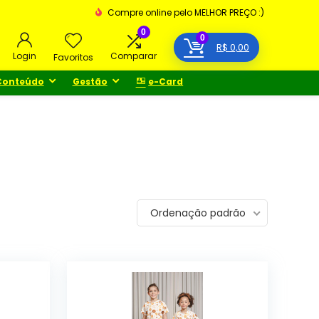
Compre online pelo MELHOR PREÇO :)
0
0
R$
0,00
Login
Comparar
Favoritos
Conteúdo
Gestão
e-Card
Ordenação padrão