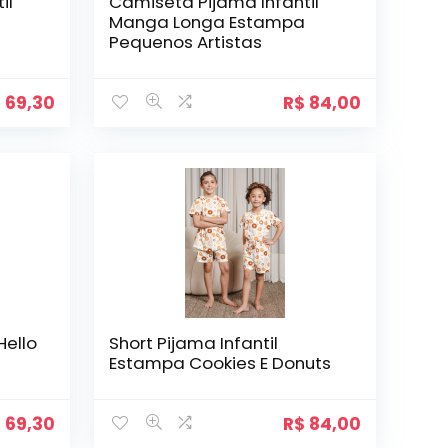
il
Camiseta Pijama Infantil
Manga Longa Estampa
Pequenos Artistas
$
69,30
R$
84,00
Hello
Short Pijama Infantil
Estampa Cookies E Donuts
$
69,30
R$
84,00