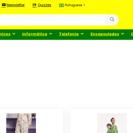
Newsletter
Quizzes
Portuguese
▼
nicos
Informática
Telefonia
Encapsulados