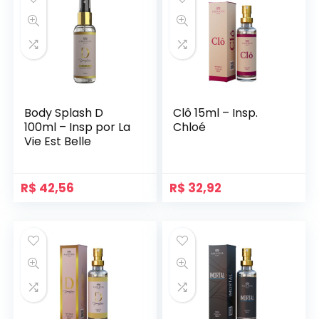
Body Splash D
Clô 15ml – Insp.
100ml – Insp por La
Chloé
Vie Est Belle
R$
42,56
R$
32,92