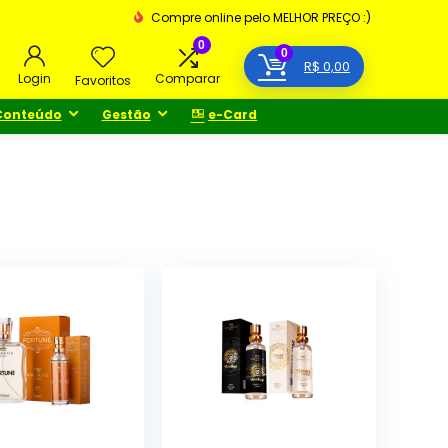
Compre online pelo MELHOR PREÇO :)
0
0
R$
0,00
Login
Comparar
Favoritos
Conteúdo
Gestão
e-Card