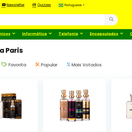
Newsletter
Quizzes
Portuguese
▼
nicos
Informática
Telefonia
Encapsulados
 Paris
Favorita
Popular
Mais Votados