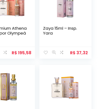
remium Athena
Zaya 15ml – Insp.
 por Olympeá
Yara
R$
195,58
R$
37,32