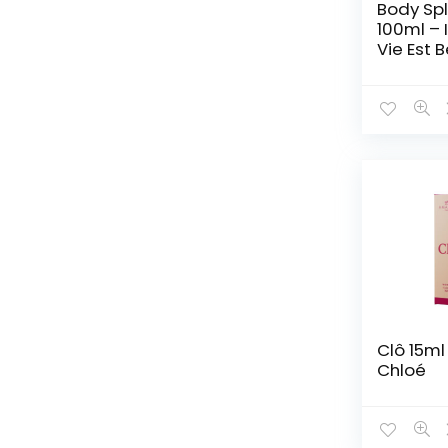
Body Sp
100ml – 
Vie Est B
Clô 15ml 
Chloé