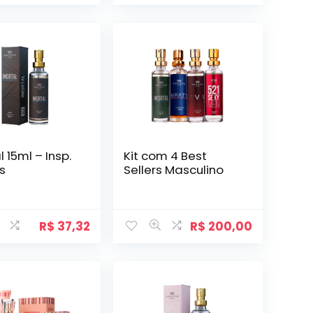
l 15ml – Insp.
Kit com 4 Best
us
Sellers Masculino
R$
37,32
R$
200,00