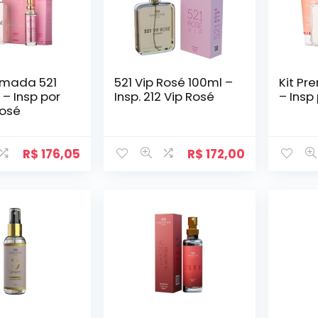
fumada 521
521 Vip Rosé 100ml –
Kit P
 – Insp por
Insp. 212 Vip Rosé
– Insp
Rosé
R$
176,05
R$
172,00