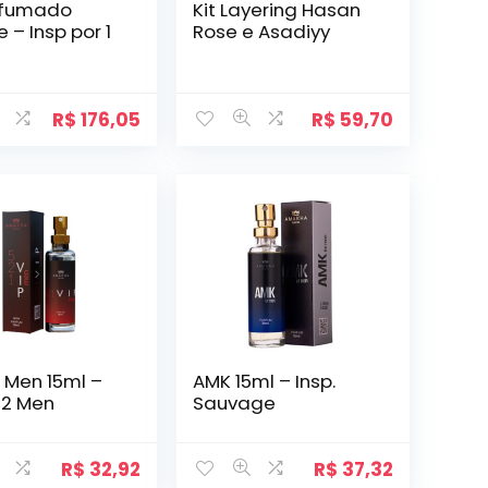
erfumado
Kit Layering Hasan
e – Insp por 1
Rose e Asadiyy
R$
176,05
R$
59,70
p Men 15ml –
AMK 15ml – Insp.
212 Men
Sauvage
R$
32,92
R$
37,32