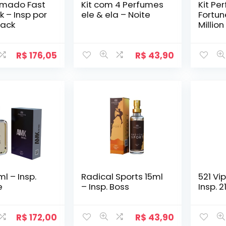
fumado Fast
Kit com 4 Perfumes
Kit P
k – Insp por
ele & ela – Noite
Fortun
lack
Million
R$
176,05
R$
43,90
l – Insp.
Radical Sports 15ml
521 Vi
e
– Insp. Boss
Insp. 
R$
172,00
R$
43,90