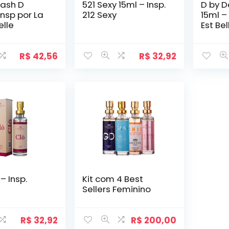
lash D
521 Sexy 15ml – Insp.
D by 
Insp por La
212 Sexy
15ml – 
elle
Est Bel
R$
42,56
R$
32,92
– Insp.
Kit com 4 Best
Sellers Feminino
R$
32,92
R$
200,00