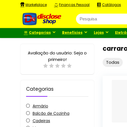
Marketplace
Finanças Pessoal
Catálogos
Categorias
Benefícios
Lojas
Eletrô
carrar
Avaliação do usuário:
Seja o
primeiro!
Todas
Categorias
Armário
Balcão de Cozinha
Cadeiras