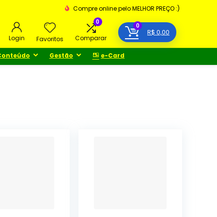
Compre online pelo MELHOR PREÇO :)
0
0
R$
0,00
Login
Comparar
Favoritos
Conteúdo
Gestão
e-Card