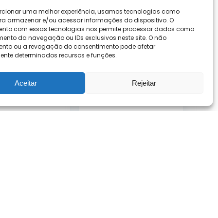
rcionar uma melhor experiência, usamos tecnologias como
ra armazenar e/ou acessar informações do dispositivo. O
ento com essas tecnologias nos permite processar dados como
nto da navegação ou IDs exclusivos neste site. O não
nto ou a revogação do consentimento pode afetar
nte determinados recursos e funções.
io de Cozinha
Armário de Cozinha
Aceitar
Rejeitar
eta c/
Compacta
Lótus Tiny
Completa Arizona
o Freijó Off
Essence Carraro
Preto Touch
Carvalho com
Branco
R$
891,29
R$
858,68