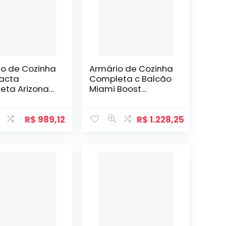
io de Cozinha
Armário de Cozinha
acta
Completa c Balcão
eta Arizona
Miami Boost
arraro
Carraro Branco
lho
R$
989,12
R$
1.228,25