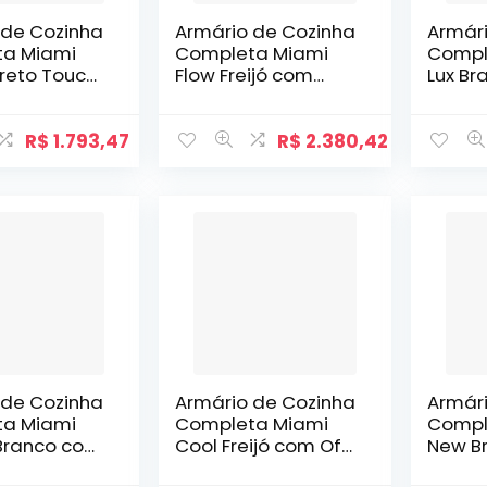
 de Cozinha
Armário de Cozinha
Armár
a Miami
Completa Miami
Compl
Preto Touch
Flow Freijó com
Lux Br
jó
Cinza Titânio
R$
1.793,47
R$
2.380,42
 de Cozinha
Armário de Cozinha
Armár
a Miami
Completa Miami
Compl
 Branco com
Cool Freijó com Off
New Br
White
Touch