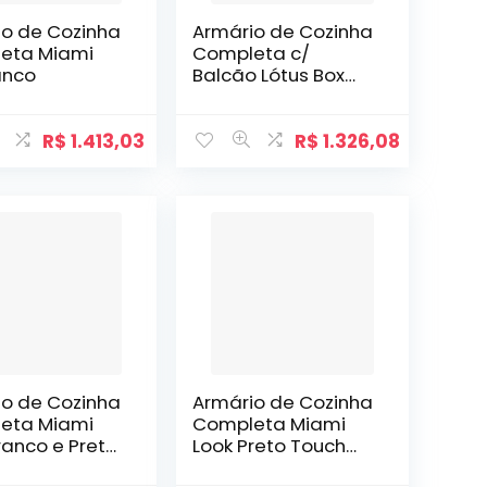
io de Cozinha
Armário de Cozinha
eta Miami
Completa c/
anco
Balcão Lótus Box
Carraro Freijó com
Off White
R$
1.413,03
R$
1.326,08
io de Cozinha
Armário de Cozinha
eta Miami
Completa Miami
anco e Preto
Look Preto Touch
com Freijó