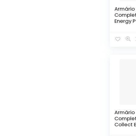
Armário
Complet
Energy 
com Frei
Armário
Complet
Collect
Freijó