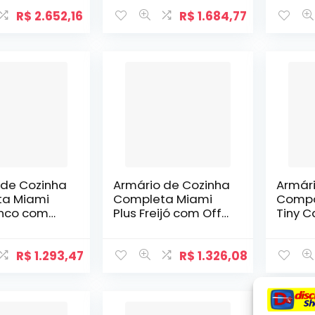
R$
2.652,16
R$
1.684,77
 de Cozinha
Armário de Cozinha
Armár
a Miami
Completa Miami
Compa
anco com
Plus Freijó com Off
Tiny C
tânio
White
Carva
R$
1.293,47
R$
1.326,08