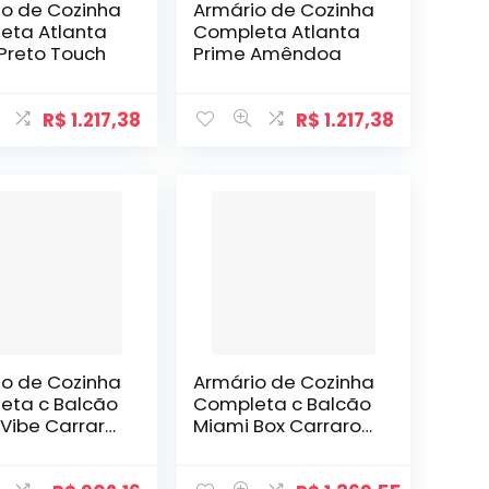
io de Cozinha
Armário de Cozinha
eta Atlanta
Completa Atlanta
Preto Touch
Prime Amêndoa
R$
1.217,38
R$
1.217,38
io de Cozinha
Armário de Cozinha
eta c Balcão
Completa c Balcão
Vibe Carraro
Miami Box Carraro
ite c Freijó
Branco