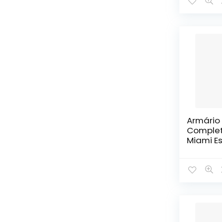
Armário
Complet
Miami E
Carraro