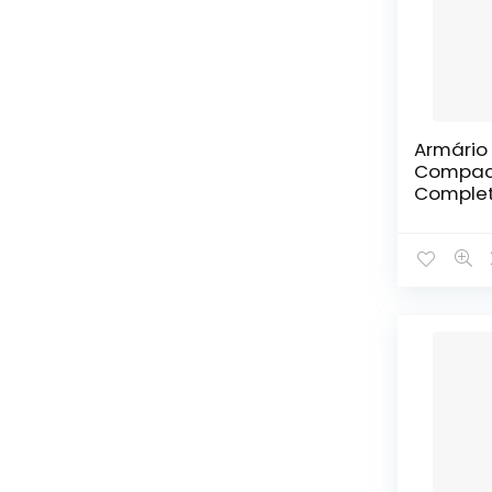
Armário
Compac
Complet
Plus Car
Carvalh