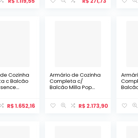
R$
1.119,55
R$
271,73
 de Cozinha
Armário de Cozinha
Armár
a c Balcão
Completa c/
Compl
ssence
Balcão Milla Pop
Balcão
 Branco
Carraro Branco
Carra
R$
1.652,16
R$
2.173,90