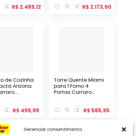
R$
2.489,12
R$
2.173,90
io de Cozinha
Torre Quente Miami
cta Arizona
para 1 Forno 4
arraro
Portas Carraro
lho com Preto
Freijó
R$
499,99
R$
586,95
Gerenciar consentimento