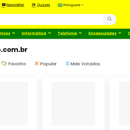
Newsletter
Quizzes
Portuguese
▼
nicos
Informática
Telefonia
Encapsulados
o.com.br
Favorita
Popular
Mais Votados