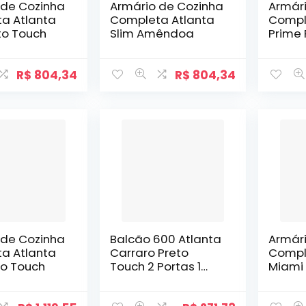
 de Cozinha
Armário de Cozinha
Armár
a Atlanta
Completa Atlanta
Compl
to Touch
Slim Amêndoa
Prime 
R$
804,34
R$
804,34
 de Cozinha
Balcão 600 Atlanta
Armár
a Atlanta
Carraro Preto
Compl
to Touch
Touch 2 Portas 1
Miami 
Gaveta
Off Wh