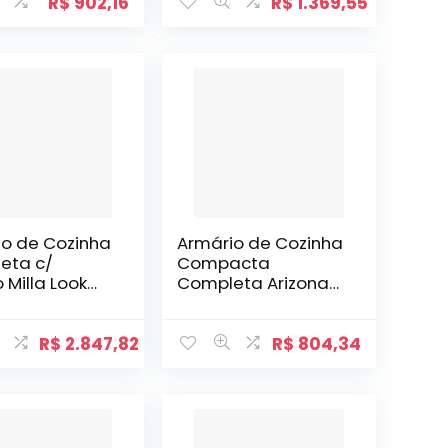
R$
902,16
R$
1.369,55
io de Cozinha
Armário de Cozinha
eta c/
Compacta
 Milla Look
Completa Arizona
ro Branco
Essence Carraro
Carvalho
R$
2.847,82
R$
804,34