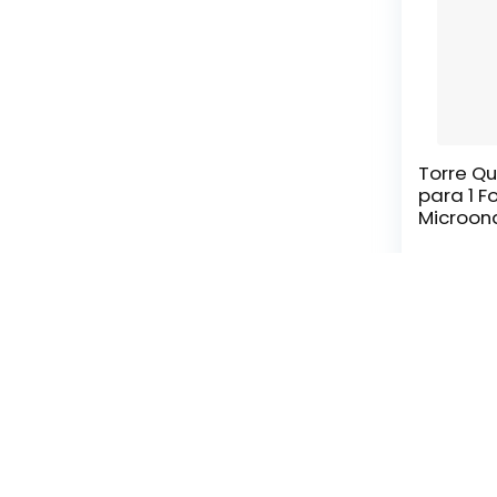
Torre Q
para 1 Fo
Microon
Portas 
Freijó c
White