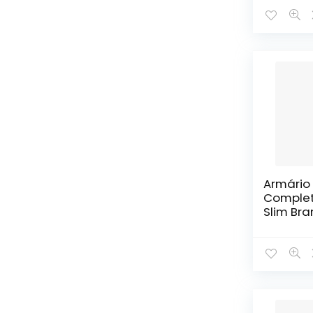
Armário
Complet
Slim Br
Cinza Ti