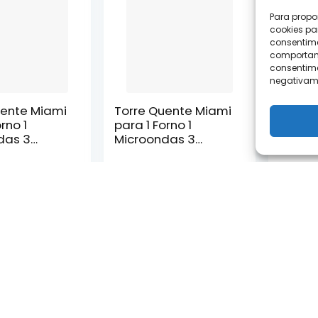
Para propo
cookies pa
consentim
comportame
consentime
negativame
uente Miami
Torre Quente Miami
Armár
rno 1
para 1 Forno 1
Compl
das 3
Microondas 3
Tampo 
Carraro
Portas Carraro
Carrar
om Off
Preto Touch
White 
R$
543,47
R$
576,08