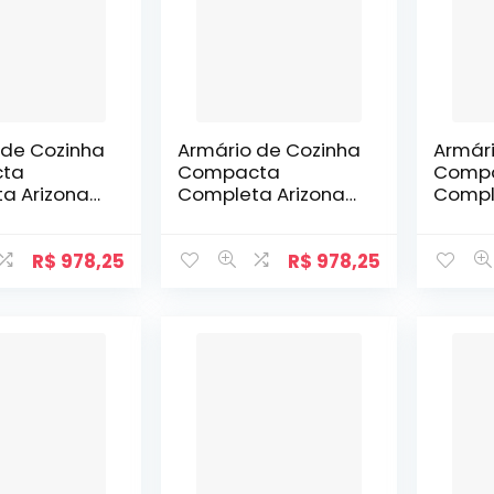
 de Cozinha
Armário de Cozinha
Armár
ta
Compacta
Comp
a Arizona
Completa Arizona
Compl
raro
Plus Carraro
Plus C
o com Preto
Carvalho com
Carva
Branco
R$
978,25
R$
978,25