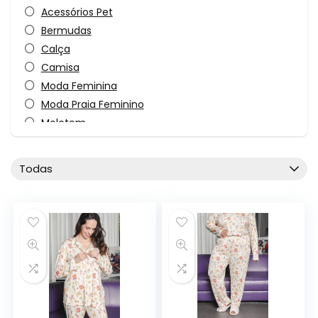
Acessórios Pet
Bermudas
Calça
Camisa
Moda Feminina
Moda Praia Feminino
Moletom
Pijama Feminino
Pijama Infantil
Todas
Pijama Masculino
Pijama Unissex
Roupa Intima Masculina
Tops e Croppeds
Todas as categorias