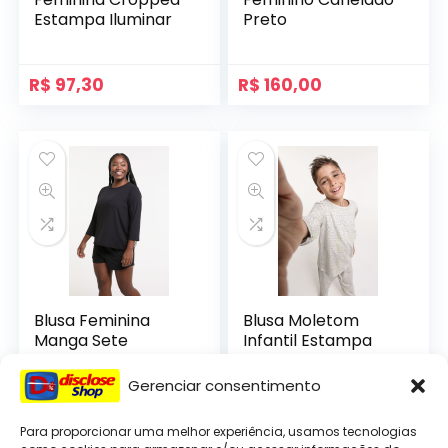
Estampa Iluminar
Preto
R$
97,30
R$
160,00
Blusa Feminina
Blusa Moletom
Manga Sete
Infantil Estampa
Oitavos Canelada
Caça Palavras
Preta
Gerenciar consentimento
R$
135,00
R$
79,50
Para proporcionar uma melhor experiência, usamos tecnologias