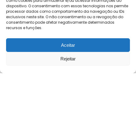
como cookies para armazenar e/ou acessar informações do
dispositivo. O consentimento com essas tecnologias nos permite
processar dados como comportamento da navegação ou IDs
exclusivos neste site. O não consentimento ou a revogação do
consentimento pode afetar negativamente determinados
recursos e funções.
Aceitar
Rejeitar
0
0
Bandana Pet Zoo
Bermuda Pijama
Comparar
Tjama
Estampa Mitologia
R$
17,40
R$
135,00