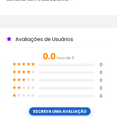
Avaliações de Usuários
0.0
fora de 5
★
★
★
★
★
0
★
★
★
★
★
0
★
★
★
★
★
0
★
★
★
★
★
0
★
★
★
★
★
0
ESCREVA UMA AVALIAÇÃO