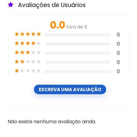
Avaliações de Usuários
0.0
fora de 5
★
★
★
★
★
0
★
★
★
★
★
0
★
★
★
★
★
0
★
★
★
★
★
0
★
★
★
★
★
0
ESCREVA UMA AVALIAÇÃO
Não existe nenhuma avaliação ainda.