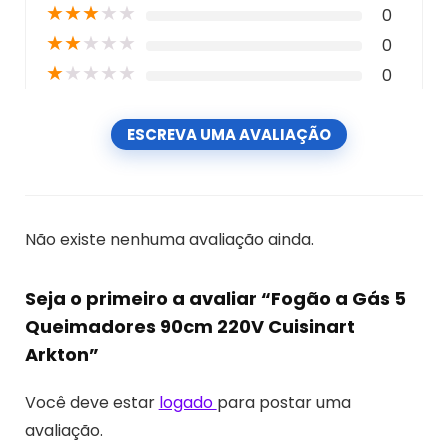
★
★
★
★
★
0
★
★
★
★
★
0
★
★
★
★
★
0
ESCREVA UMA AVALIAÇÃO
Não existe nenhuma avaliação ainda.
Seja o primeiro a avaliar “Fogão a Gás 5
Queimadores 90cm 220V Cuisinart
Arkton”
Você deve estar
logado
para postar uma
avaliação.