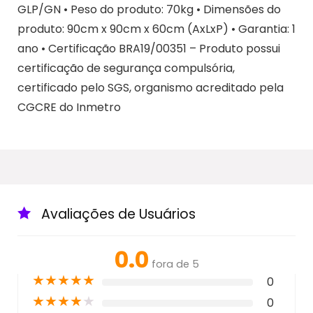
GLP/GN • Peso do produto: 70kg • Dimensões do
produto: 90cm x 90cm x 60cm (AxLxP) • Garantia: 1
ano • Certificação BRA19/00351 – Produto possui
certificação de segurança compulsória,
certificado pelo SGS, organismo acreditado pela
CGCRE do Inmetro
Avaliações de Usuários
0.0
fora de 5
★
★
★
★
★
0
★
★
★
★
★
0