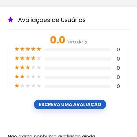
Avaliações de Usuários
0.0
fora de 5
★
★
★
★
★
0
★
★
★
★
★
0
★
★
★
★
★
0
★
★
★
★
★
0
★
★
★
★
★
0
ESCREVA UMA AVALIAÇÃO
Não existe nenhuma avaliação ainda.