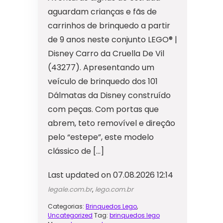
aguardam crianças e fãs de
carrinhos de brinquedo a partir
de 9 anos neste conjunto LEGO® |
Disney Carro da Cruella De Vil
(43277). Apresentando um
veículo de brinquedo dos 101
Dálmatas da Disney construído
com peças. Com portas que
abrem, teto removível e direção
pelo “estepe”, este modelo
clássico de […]
Last updated on 07.08.2026 12:14
legale.com.br
,
lego.com.br
Categorias:
Brinquedos Lego
,
Uncategorized
Tag:
brinquedos lego