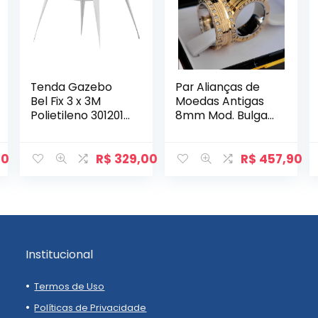
Tenda Gazebo
Par Alianças de
Bel Fix 3 x 3M
Moedas Antigas
Polietileno 301201
8mm Mod. Bulgari
Branco
com Gravação
Lateral e Pedras
90
R$
329,00
R$
457,90
Institucional
Termos de Uso
Políticas de Privacidade