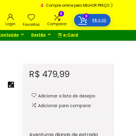
Compre online pelo MELHOR PREÇO :)
0
0
R$
0,00
Login
Comparar
Favoritos
Conteúdo
Gestão
e-Card
R$
479,99
Adicionar a lista de desejos
Adicionar para comparar
Aventuras dignas de estrada