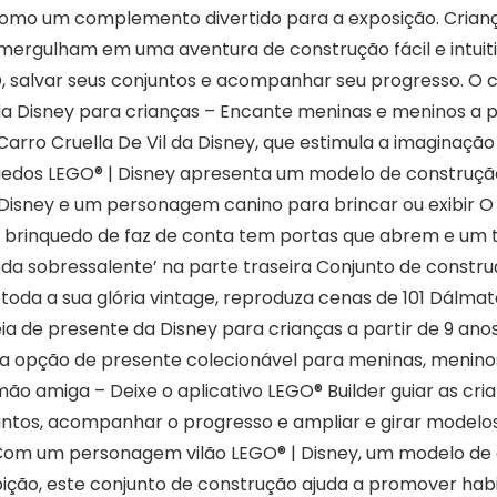
como um complemento divertido para a exposição. Cria
rgulham em uma aventura de construção fácil e intuitiva
, salvar seus conjuntos e acompanhar seu progresso. O 
a Disney para crianças – Encante meninas e meninos a p
Carro Cruella De Vil da Disney, que estimula a imaginação
quedos LEGO® | Disney apresenta um modelo de construçã
| Disney e um personagem canino para brincar ou exibir
 brinquedo de faz de conta tem portas que abrem e um 
roda sobressalente’ na parte traseira Conjunto de constr
toda a sua glória vintage, reproduza cenas de 101 Dálmata
deia de presente da Disney para crianças a partir de 9 a
a opção de presente colecionável para meninas, menino
mão amiga – Deixe o aplicativo LEGO® Builder guiar as c
njuntos, acompanhar o progresso e ampliar e girar mode
 Com um personagem vilão LEGO® | Disney, um modelo de
bição, este conjunto de construção ajuda a promover habi