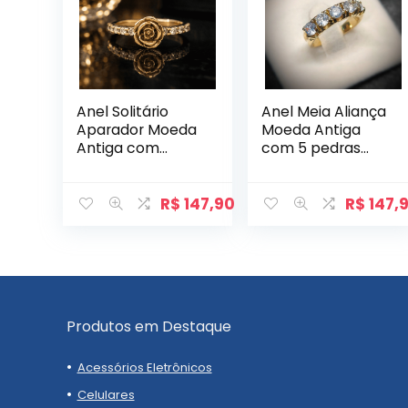
Anel Solitário
Anel Meia Aliança
Aparador Moeda
Moeda Antiga
Antiga com
com 5 pedras
Zircônias modelo
Grandes de
Pétala.
Zircônia Modelo
Bahrein
R$
147,90
R$
147,
Produtos em Destaque
Acessórios Eletrônicos
Celulares