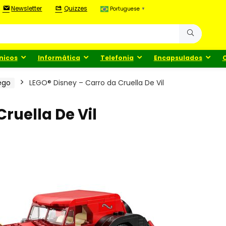
Newsletter
Quizzes
Portuguese
▼
nicos
Informática
Telefonia
Encapsulados
ego
LEGO® Disney – Carro da Cruella De Vil
ruella De Vil