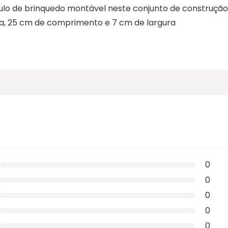
ulo de brinquedo montável neste conjunto de construção
ra, 25 cm de comprimento e 7 cm de largura
0
0
0
0
0