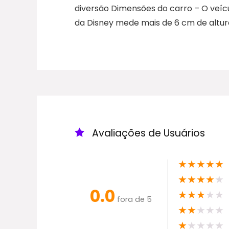
diversão Dimensões do carro – O veíc
da Disney mede mais de 6 cm de altu
Avaliações de Usuários
★
★
★
★
★
★
★
★
★
★
0.0
★
★
★
★
★
fora de 5
★
★
★
★
★
★
★
★
★
★