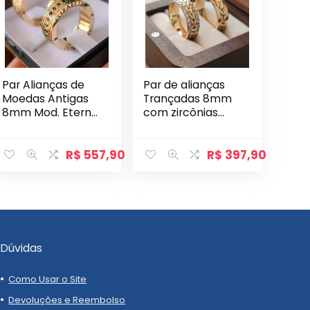
Par Alianças de
Par de alianças
Moedas Antigas
Trançadas 8mm
8mm Mod. Eterno
com zircônias
com Gravação
Modelo Navi
Lateral e Pedras
Retas
R$
557,90
R$
397,90
Dúvidas
Como Usar o Site
Devoluções e Reembolso