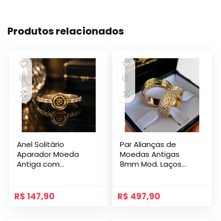
Produtos relacionados
Anel Solitário
Par Alianças de
Aparador Moeda
Moedas Antigas
Antiga com
8mm Mod. Laços
Zircônias modelo
com Gravação
Pétala.
Lateral e Pedras
R$
147,90
R$
497,90