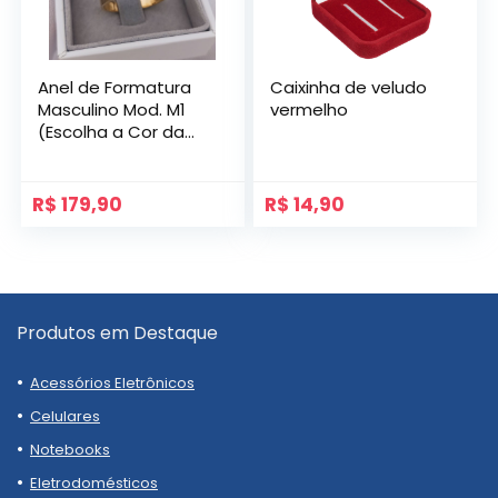
Anel de Formatura
Caixinha de veludo
Masculino Mod. M1
vermelho
(Escolha a Cor da
Pedra)
R$
179,90
R$
14,90
Produtos em Destaque
Acessórios Eletrônicos
Celulares
Notebooks
Eletrodomésticos