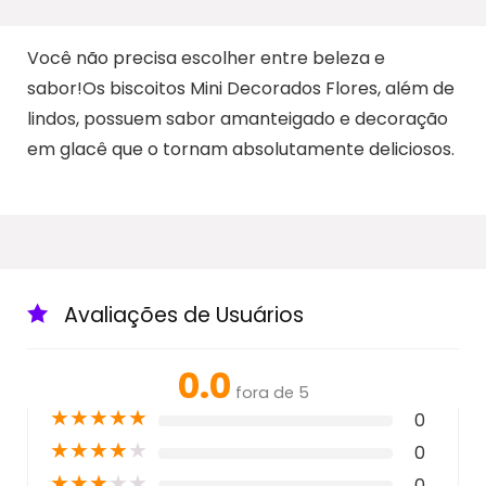
Você não precisa escolher entre beleza e
sabor!Os biscoitos Mini Decorados Flores, além de
lindos, possuem sabor amanteigado e decoração
em glacê que o tornam absolutamente deliciosos.
Avaliações de Usuários
0.0
fora de 5
★
★
★
★
★
0
★
★
★
★
★
0
★
★
★
★
★
0