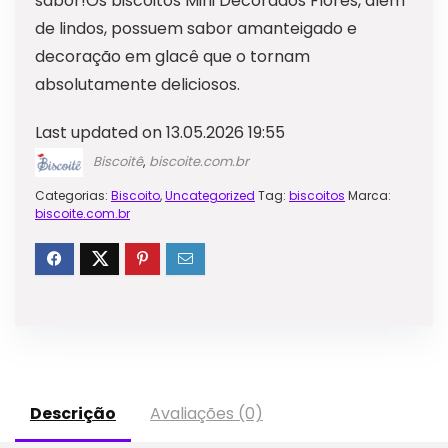
sabor!Os biscoitos Mini Decorados Flores, além
de lindos, possuem sabor amanteigado e
decoração em glacê que o tornam
absolutamente deliciosos.
Last updated on 13.05.2026 19:55
Biscoitê
,
biscoite.com.br
Categorias:
Biscoito
,
Uncategorized
Tag:
biscoitos
Marca:
biscoite.com.br
Descrição
Avaliações (0)