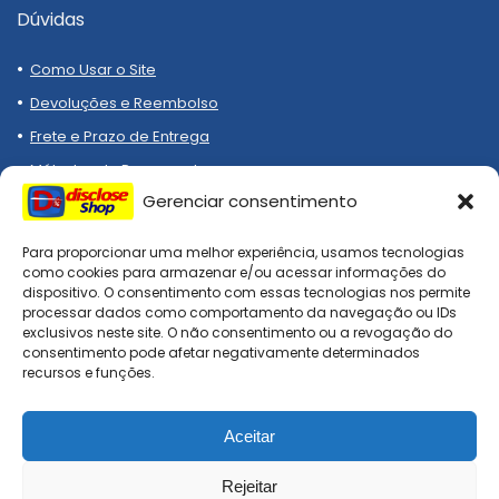
Dúvidas
Como Usar o Site
Devoluções e Reembolso
Frete e Prazo de Entrega
Métodos de Pagamento
Gerenciar consentimento
Para proporcionar uma melhor experiência, usamos tecnologias
como cookies para armazenar e/ou acessar informações do
dispositivo. O consentimento com essas tecnologias nos permite
processar dados como comportamento da navegação ou IDs
Compre melhor, compra
exclusivos neste site. O não consentimento ou a revogação do
segura!
consentimento pode afetar negativamente determinados
recursos e funções.
Aceitar
DiscloseShop: todos os direitos reservados. Site afiliado, todo
checkout é realizado nas lojas oficiais!
Rejeitar
0
0