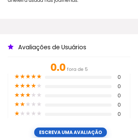
aneleira usada nas joalherias.
Avaliações de Usuários
0.0
fora de 5
★
★
★
★
★
0
★
★
★
★
★
0
★
★
★
★
★
0
★
★
★
★
★
0
★
★
★
★
★
0
ESCREVA UMA AVALIAÇÃO