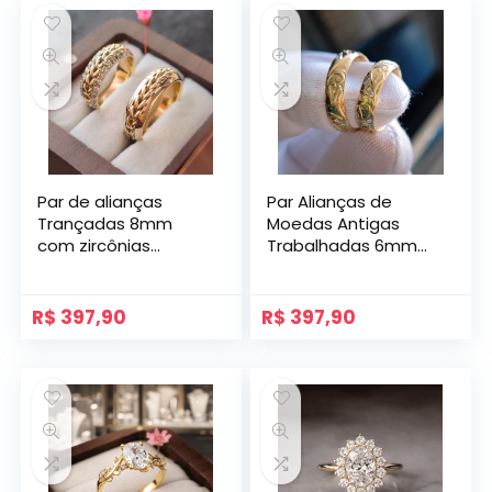
Par de alianças
Par Alianças de
Trançadas 8mm
Moedas Antigas
com zircônias
Trabalhadas 6mm
Modelo Navi
Mod. Veneza
Abauladas
R$
397,90
R$
397,90