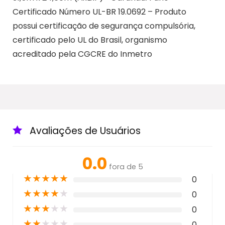
Certificado Número UL-BR 19.0692 – Produto
possui certificação de segurança compulsória,
certificado pelo UL do Brasil, organismo
acreditado pela CGCRE do Inmetro
Avaliações de Usuários
0.0
fora de 5
★
★
★
★
★
0
★
★
★
★
★
0
★
★
★
★
★
0
★
★
★
★
★
0