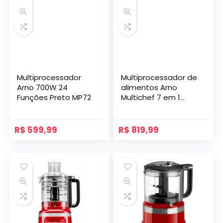
Multiprocessador
Multiprocessador de
Arno 700W 24
alimentos Arno
Funções Preto MP72
Multichef 7 em 1
700W Limpa Fácil
com Lâminas
Removíveis Jarra de
R$
599,99
R$
819,99
3,1L Vermelho MP76