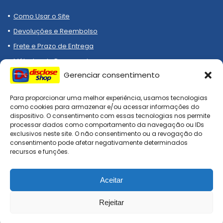
Como Usar o Site
Devoluções e Reembolso
Frete e Prazo de Entrega
Métodos de Pagamento
Gerenciar consentimento
Para proporcionar uma melhor experiência, usamos tecnologias
como cookies para armazenar e/ou acessar informações do
dispositivo. O consentimento com essas tecnologias nos permite
processar dados como comportamento da navegação ou IDs
Compre melhor, compra
exclusivos neste site. O não consentimento ou a revogação do
segura!
consentimento pode afetar negativamente determinados
recursos e funções.
Aceitar
DiscloseShop: todos os direitos reservados. Site afiliado, todo
checkout é realizado nas lojas oficiais!
Rejeitar
0
0
Comparar