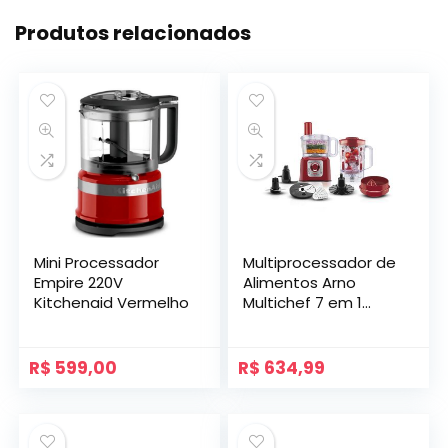
Produtos relacionados
Mini Processador
Multiprocessador de
Empire 220V
Alimentos Arno
Kitchenaid Vermelho
Multichef 7 em 1
700W e Jarra de 3,1L
de capacidade
MP74
R$
599,00
R$
634,99