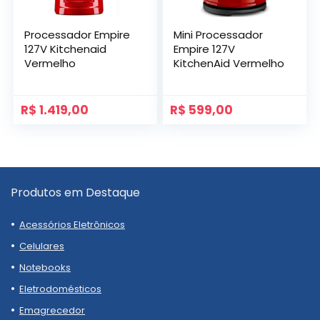
Processador Empire
Mini Processador
127V Kitchenaid
Empire 127V
Vermelho
KitchenAid Vermelho
R$
1.419,00
R$
599,00
Produtos em Destaque
Acessórios Eletrônicos
Celulares
Notebooks
Eletrodomésticos
Emagrecedor