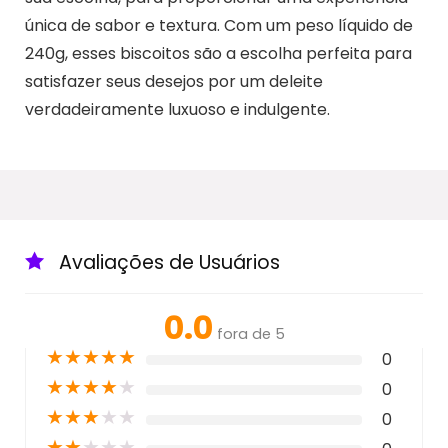
única de sabor e textura. Com um peso líquido de
240g, esses biscoitos são a escolha perfeita para
satisfazer seus desejos por um deleite
verdadeiramente luxuoso e indulgente.
Avaliações de Usuários
0.0
fora de 5
★
★
★
★
★
0
★
★
★
★
★
0
★
★
★
★
★
0
★
★
★
★
★