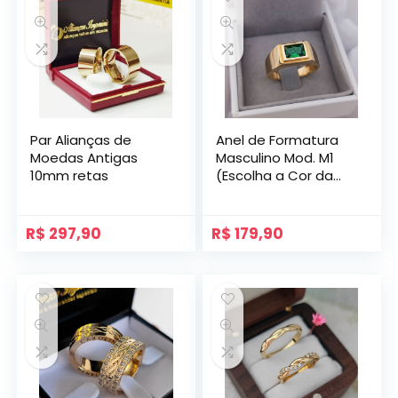
Par Alianças de
Anel de Formatura
Moedas Antigas
Masculino Mod. M1
10mm retas
(Escolha a Cor da
Pedra)
R$
297,90
R$
179,90