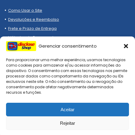
Como Usar o Site
Devoluções e Reembolso
Frete e Prazo de Entrega
Métodos de Pagamento
Gerenciar consentimento
Para proporcionar uma melhor experiência, usamos tecnologias
como cookies para armazenar e/ou acessar informações do
dispositivo. O consentimento com essas tecnologias nos permite
processar dados como comportamento da navegação ou IDs
Compre melhor, compra
exclusivos neste site. O não consentimento ou a revogação do
segura!
consentimento pode afetar negativamente determinados
recursos e funções.
Aceitar
DiscloseShop: todos os direitos reservados. Site afiliado, todo
checkout é realizado nas lojas oficiais!
Rejeitar
0
0
Comparar