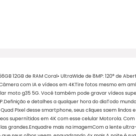
B 12GB de RAM Coral• UltraWide de 8MP: 120° de Abertur
x.Câmera com IA e vídeos em 4KTire fotos mesmo em am
ar moto g35 5G. Você também pode gravar vídeos superní
P.Definição e detalhes a qualquer hora do diaTodo mund
Quad Pixel desse smartphone, seus cliques saem lindos e
os supernítidos em 4K com esse celular Motorola. Com 
telas grandes.Enquadre mais na imagemCom a lente ultr
 o que seus olhos veem, enquadrando 4x mais.A noite é s