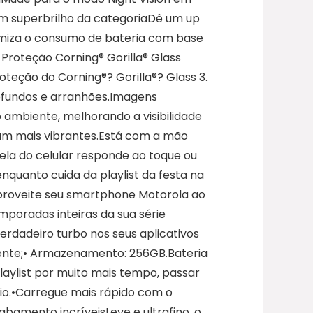
om superbrilho da categoriaDê um up
timiza o consumo de bateria com base
 Proteção Corning® Gorilla® Glass
oteção do Corning®? Gorilla®? Glass 3.
rofundos e arranhões.Imagens
 ambiente, melhorando a visibilidade
icam mais vibrantes.Está com a mão
ela do celular responde ao toque ou
quanto cuida da playlist da festa na
Aproveite seu smartphone Motorola ao
poradas inteiras da sua série
verdadeiro turbo nos seus aplicativos
gente;• Armazenamento: 256GB.Bateria
laylist por muito mais tempo, passar
io.•Carregue mais rápido com o
mento incríveisLeve e ultrafino, o