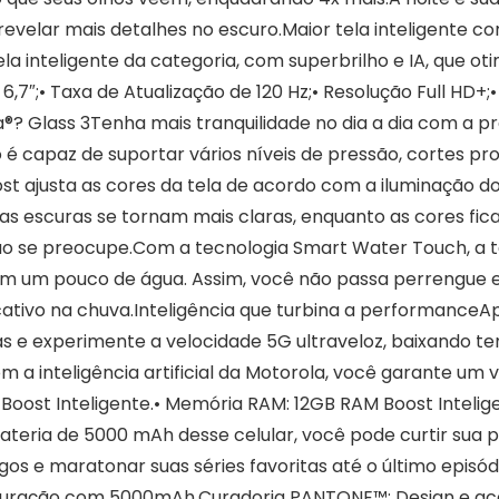
evelar mais detalhes no escuro.Maior tela inteligente c
a inteligente da categoria, com superbrilho e IA, que o
7″;• Taxa de Atualização de 120 Hz;• Resolução Full HD+;•
®? Glass 3Tenha mais tranquilidade no dia a dia com a pr
o é capaz de suportar vários níveis de pressão, cortes p
t ajusta as cores da tela de acordo com a iluminação do
reas escuras se tornam mais claras, enquanto as cores f
ão se preocupe.Com a tecnologia Smart Water Touch, a t
om um pouco de água. Assim, você não passa perrengue en
cativo na chuva.Inteligência que turbina a performance
 e experimente a velocidade 5G ultraveloz, baixando tem
 a inteligência artificial da Motorola, você garante um 
Boost Inteligente.• Memória RAM: 12GB RAM Boost Inteli
eria de 5000 mAh desse celular, você pode curtir sua p
 e maratonar suas séries favoritas até o último episód
uração com 5000mAh.Curadoria PANTONE™: Design e acaba