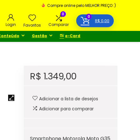
Compre online pelo MELHOR PREÇO :)
0
0
R$
0,00
Login
Comparar
Favoritos
Conteúdo
Gestão
e-Card
R$
1.349,00
Adicionar a lista de desejos
Adicionar para comparar
Smartphone Motorola Moto G35