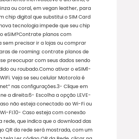
nza ou coral, em vegan leather, para
 chip digital que substitui o SIM Card
 nova tecnologia impede que seu chip
 do eSIM?Contrate planos com
 sem precisar ir a lojas ou comprar
aras de roaming: contrate planos de
sa se preocupar com seus dados sendo
dido ou roubado.Como ativar o eSIM1-
iFi. Veja se seu celular Motorola é
net” nas configurações.3- Clique em
ne a direita.6- Escolha a opção LEVE-
caso não esteja conectado ao Wi-Fi ou
Wi-FI.10- Caso esteja com conexão
rede, que indica que o download das
go QR da rede será mostrada, com um
na tela Ler código QR da Rede, clicar na