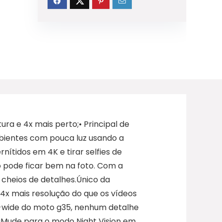
a e 4x mais perto;• Principal de
bientes com pouca luz usando a
tidos em 4K e tirar selfies de
o pode ficar bem na foto. Com a
 cheios de detalhes.Único da
4x mais resolução do que os vídeos
a-wide do moto g35, nenhum detalhe
uaMude para o modo Night Vision em