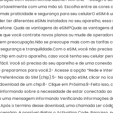
ortavelmente com uma mão só. Escolha entre as cores ci
: mais praticidade e segurança para seu celularO eSIM é um
er ter diferentes eSIMs instalados no seu aparelho, essa
lefone. Quais as vantagens do eSIM?Quais as vantagens
te que você contrate novos planos ou mude de operadora
sem preocupação.Não se preocupe mais com as tarifas c
s segurança e tranquilidade.Com o eSIM, você não preci
hip em outro aparelho, caso você tenha seu celular per
fácil. Você só precisa do seu aparelho e de uma conexão W
e preparamos para você.2- Acesse a opção “Rede e Inter
ferências do SIM (chip).5- Na opção eSIM, clicar no íco
download de um chip.8- Clique em Próxima.9-Feito isso, 
 informando sobre a necessidade de estar conectado ao 
do uma mensagem informando Verificando informações da 
- Após o termino desse download, uma chamada Ler códi
cessário, é possível digitar o Activation Code. Para isso, 