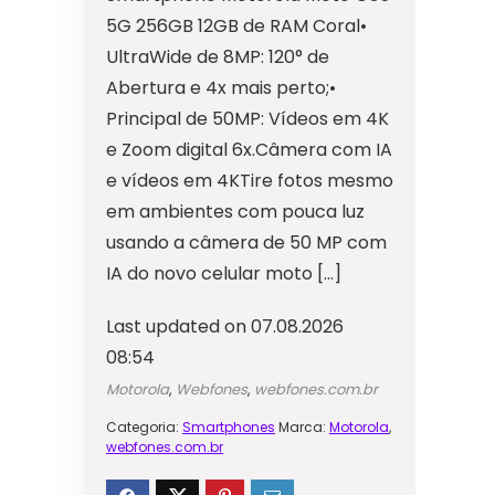
5G 256GB 12GB de RAM Coral•
UltraWide de 8MP: 120° de
Abertura e 4x mais perto;•
Principal de 50MP: Vídeos em 4K
e Zoom digital 6x.Câmera com IA
e vídeos em 4KTire fotos mesmo
em ambientes com pouca luz
usando a câmera de 50 MP com
IA do novo celular moto […]
Last updated on 07.08.2026
08:54
Motorola
,
Webfones
,
webfones.com.br
Categoria:
Smartphones
Marca:
Motorola
,
webfones.com.br