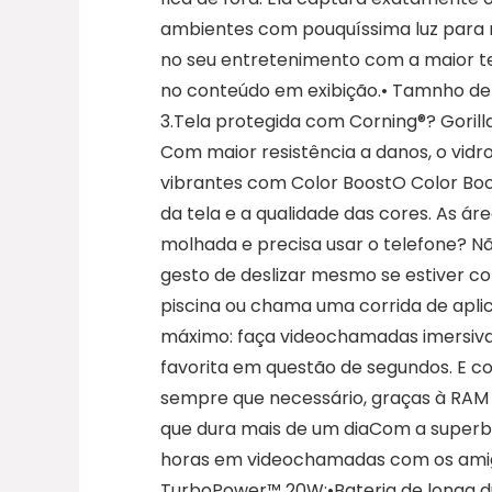
ambientes com pouquíssima luz para r
no seu entretenimento com a maior tel
no conteúdo em exibição.• Tamnho de 6,
3.Tela protegida com Corning®? Gorilla
Com maior resistência a danos, o vidr
vibrantes com Color BoostO Color Boos
da tela e a qualidade das cores. As á
molhada e precisa usar o telefone? N
gesto de deslizar mesmo se estiver c
piscina ou chama uma corrida de apli
máximo: faça videochamadas imersivas
favorita em questão de segundos. E com
sempre que necessário, graças à RAM 
que dura mais de um diaCom a superbat
horas em videochamadas com os amigos
TurboPower™ 20W;•Bateria de longa d