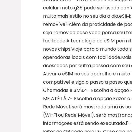
celular moto g35 pode ser usado conf
muito mais estilo no seu dia a dia.eSIM
removível. Além da praticidade de pod
seja removido caso você perca seu te
facilidade.A tecnologia do eSIM permi
novos chips.Viaje para o mundo todo 
operadoras locais com facilidade.Mai
acessados por outra pessoa com seu c
Ativar o eSIM no seu aparelho é muito 
compatível e siga o passo a passo qu
Chamadas e SMS.4- Escolha a opção Pre
ME ATÉ LÁ.7- Escolha a opção Fazer o 
Rede Móvel, será mostrado uma aviso
(Wi-Fi ou Rede Móvel), será mostran
informações está sendo executado.11
leitor de QR code nela.12- Caso seja ne