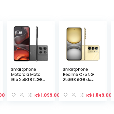
Smartphone
Smartphone
Motorola Moto
Realme C75 5G
G15 256GB 12GB
256GB 8GB de
de RAM Grafite
RAM Dourado
00
R$
1.099,00
R$
1.849,00