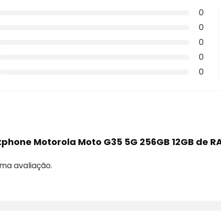
0
0
0
0
0
rtphone Motorola Moto G35 5G 256GB 12GB de R
ma avaliação.