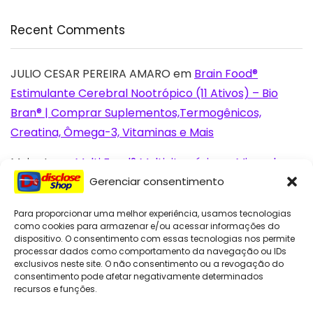
Recent Comments
JULIO CESAR PEREIRA AMARO
em
Brain Food®
Estimulante Cerebral Nootrópico (11 Ativos) – Bio
Bran® | Comprar Suplementos,Termogênicos,
Creatina, Ômega-3, Vitaminas e Mais
Moira L.
em
Multi Food® Multivitamínico e Mineral
Completo de A-Z (23 Ativos) – Bio Bran® | Comprar
Gerenciar consentimento
Suplementos,Termogênicos, Creatina, Ômega-3,
Para proporcionar uma melhor experiência, usamos tecnologias
Vitaminas e Mais
como cookies para armazenar e/ou acessar informações do
dispositivo. O consentimento com essas tecnologias nos permite
Lorenna S.
em
Brain Food® Estimulante Cerebral
processar dados como comportamento da navegação ou IDs
exclusivos neste site. O não consentimento ou a revogação do
Nootrópico (11 Ativos) – Bio Bran® | Comprar
consentimento pode afetar negativamente determinados
Suplementos,Termogênicos, Creatina, Ômega-3,
recursos e funções.
Vitaminas e Mais