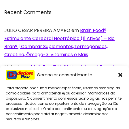
Recent Comments
JULIO CESAR PEREIRA AMARO
em
Brain Food®
Estimulante Cerebral Nootrópico (11 Ativos) – Bio
Bran® | Comprar Suplementos,Termogênicos,
Creatina, Ômega-3, Vitaminas e Mais
Moira L.
em
Multi Food® Multivitamínico e Mineral
Completo de A-Z (23 Ativos) – Bio Bran® | Comprar
Gerenciar consentimento
Suplementos,Termogênicos, Creatina, Ômega-3,
Para proporcionar uma melhor experiência, usamos tecnologias
Vitaminas e Mais
como cookies para armazenar e/ou acessar informações do
dispositivo. O consentimento com essas tecnologias nos permite
Lorenna S.
em
Brain Food® Estimulante Cerebral
processar dados como comportamento da navegação ou IDs
exclusivos neste site. O não consentimento ou a revogação do
Nootrópico (11 Ativos) – Bio Bran® | Comprar
consentimento pode afetar negativamente determinados
Suplementos,Termogênicos, Creatina, Ômega-3,
recursos e funções.
Vitaminas e Mais