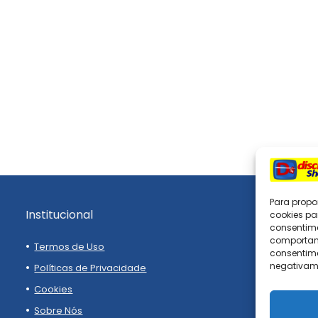
Para propo
Institucional
cookies pa
consentim
comportame
Termos de Uso
consentime
negativame
Políticas de Privacidade
Cookies
Sobre Nós