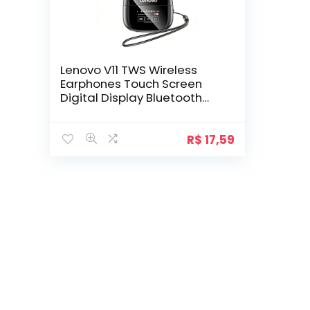
Lenovo V11 TWS Wireless
Earphones Touch Screen
Digital Display Bluetooth
Headset In Ear ANC Noise
Reduction Headphone With
Mic
R$
17,59