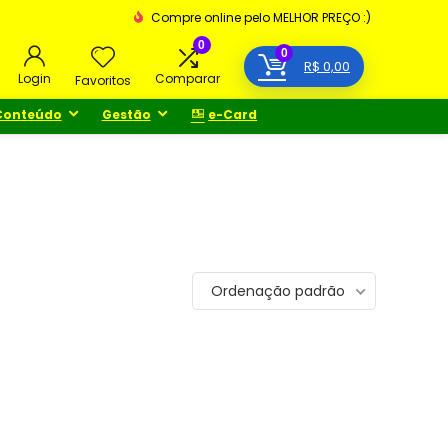
Compre online pelo MELHOR PREÇO :)
0
0
R$
0,00
Login
Comparar
Favoritos
Conteúdo
Gestão
e-Card
Ordenação padrão