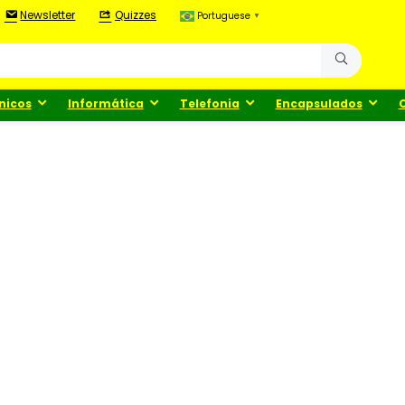
Newsletter
Quizzes
Portuguese
▼
nicos
Informática
Telefonia
Encapsulados