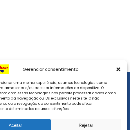
Gerenciar consentimento
rcionar uma melhor experiência, usamos tecnologias como
Dúvidas
ra armazenar e/ou acessar informações do dispositivo. O
ento com essas tecnologias nos permite processar dados como
nto da navegação ou IDs exclusivos neste site. O não
Como Usar o Site
nto ou a revogação do consentimento pode afetar
nte determinados recursos e funções.
Devoluções e Reembolso
Frete e Prazo de Entrega
Aceitar
Rejeitar
Métodos de Pagamento