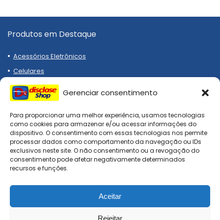
Produtos em Destaque
Acessórios Eletrônicos
Celulares
Notebooks
Gerenciar consentimento
Eletrodomésticos
Emagrecedor
Para proporcionar uma melhor experiência, usamos tecnologias
como cookies para armazenar e/ou acessar informações do
Relógios
dispositivo. O consentimento com essas tecnologias nos permite
processar dados como comportamento da navegação ou IDs
Tênis
exclusivos neste site. O não consentimento ou a revogação do
consentimento pode afetar negativamente determinados
recursos e funções.
Institucional
Aceitar
Termos de Uso
Políticas de Privacidade
Rejeitar
0