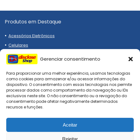
Produtos em Destaque
Acessórios Eletrônicos
Celulares
Notebooks
Gerenciar consentimento
Eletrodomésticos
Emagrecedor
Para proporcionar uma melhor experiência, usamos tecnologias
como cookies para armazenar e/ou acessar informações do
Relógios
dispositivo. O consentimento com essas tecnologias nos permite
processar dados como comportamento da navegação ou IDs
Tênis
exclusivos neste site. O não consentimento ou a revogação do
consentimento pode afetar negativamente determinados
recursos e funções.
Institucional
Aceitar
Termos de Uso
Políticas de Privacidade
Rejeitar
0