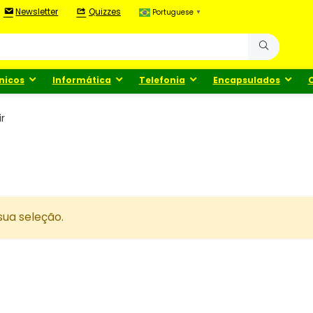
Newsletter
Quizzes
Portuguese
▼
nicos
Informática
Telefonia
Encapsulados
r
ua seleção.