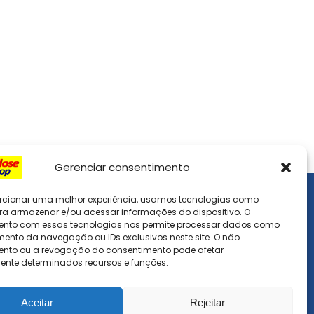
Gerenciar consentimento
rcionar uma melhor experiência, usamos tecnologias como
Dúvidas
ra armazenar e/ou acessar informações do dispositivo. O
ento com essas tecnologias nos permite processar dados como
nto da navegação ou IDs exclusivos neste site. O não
Como Usar o Site
nto ou a revogação do consentimento pode afetar
nte determinados recursos e funções.
Devoluções e Reembolso
Frete e Prazo de Entrega
Aceitar
Rejeitar
Métodos de Pagamento