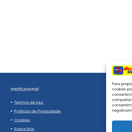
Para propo
Institucional
cookies pa
consentim
comportame
Termos de Uso
consentime
negativame
Políticas de Privacidade
Cookies
Sobre Nós