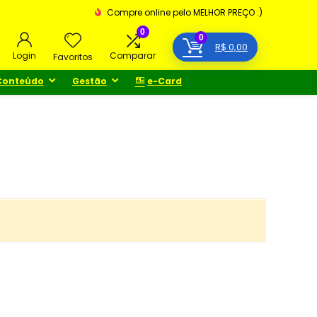
Compre online pelo MELHOR PREÇO :)
0
0
R$
0,00
Login
Comparar
Favoritos
Conteúdo
Gestão
e-Card