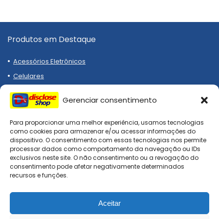
Produtos em Destaque
Acessórios Eletrônicos
Celulares
Notebooks
Gerenciar consentimento
Eletrodomésticos
Emagrecedor
Para proporcionar uma melhor experiência, usamos tecnologias
como cookies para armazenar e/ou acessar informações do
Relógios
dispositivo. O consentimento com essas tecnologias nos permite
processar dados como comportamento da navegação ou IDs
Tênis
exclusivos neste site. O não consentimento ou a revogação do
consentimento pode afetar negativamente determinados
recursos e funções.
Institucional
Aceitar
Termos de Uso