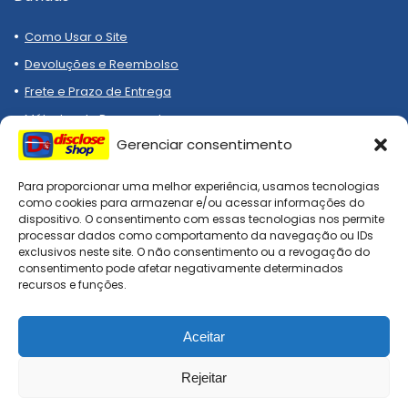
Como Usar o Site
Devoluções e Reembolso
Frete e Prazo de Entrega
Métodos de Pagamento
Gerenciar consentimento
Para proporcionar uma melhor experiência, usamos tecnologias
como cookies para armazenar e/ou acessar informações do
dispositivo. O consentimento com essas tecnologias nos permite
processar dados como comportamento da navegação ou IDs
Compre melhor, compra
exclusivos neste site. O não consentimento ou a revogação do
segura!
consentimento pode afetar negativamente determinados
recursos e funções.
Aceitar
DiscloseShop: todos os direitos reservados. Site afiliado, todo
checkout é realizado nas lojas oficiais!
Rejeitar
0
0
Comparar