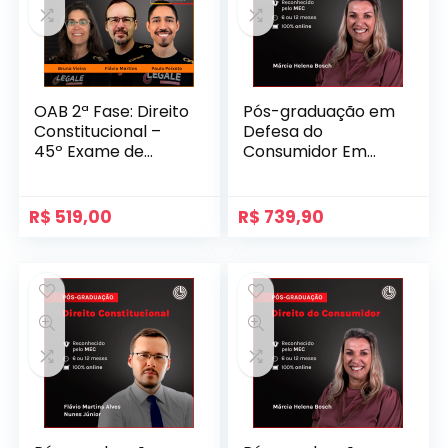
OAB 2ª Fase: Direito
Pós-graduação em
Constitucional –
Defesa do
45º Exame de
Consumidor Em
Ordem
Serviços Públicos
R$
519,00
R$
739,90