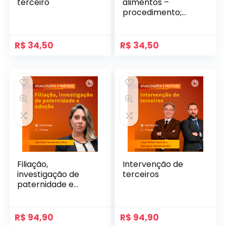
terceiro
alimentos –
procedimento;
Execução fundada
em título
extrajudicial:
R$
34,50
R$
34,50
definição; títulos
executivos
extrajudiciais e
procedimento
Filiação,
Intervenção de
investigação de
terceiros
paternidade e
adoção
R$
94,90
R$
94,90