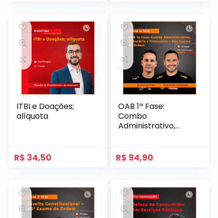
ITBI e Doações;
OAB 1ª Fase:
alíquota
Combo
Administrativo,
Tributário e
Financeiro – 46º
Exame de Ordem​
R$
34,50
R$
94,90