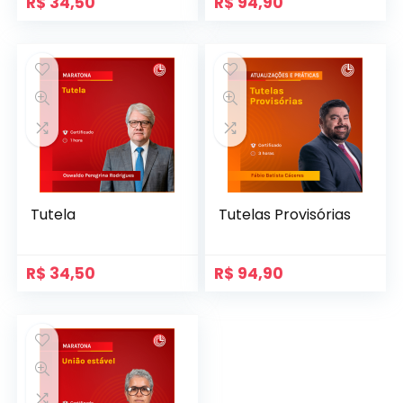
R$
34,50
R$
94,90
Tutela
Tutelas Provisórias
R$
34,50
R$
94,90