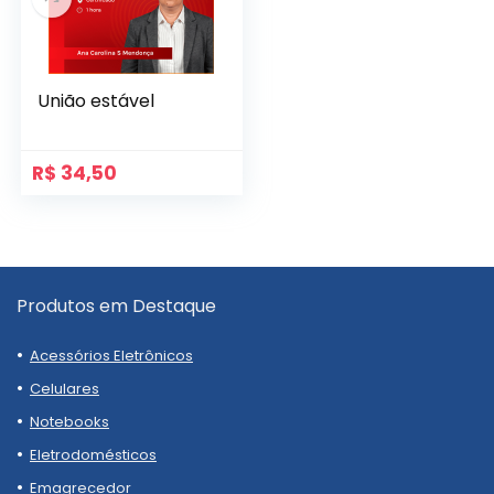
União estável
R$
34,50
Produtos em Destaque
Acessórios Eletrônicos
Celulares
Notebooks
Eletrodomésticos
Emagrecedor