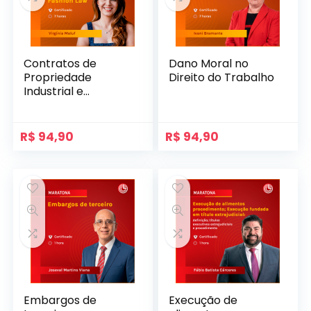
Contratos de
Dano Moral no
Propriedade
Direito do Trabalho
Industrial e
Intelectual
aplicados ao
Fashion Law
R$
94,90
R$
94,90
Embargos de
Execução de