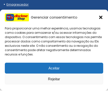
Emagrecedor
Relógios
Gerenciar consentimento
Tênis
Para proporcionar uma melhor experiência, usamos tecnologias
como cookies para armazenar e/ou acessar informações do
Institucional
dispositivo. O consentimento com essas tecnologias nos permite
processar dados como comportamento da navegação ou IDs
exclusivos neste site. O não consentimento ou a revogação do
Termos de Uso
consentimento pode afetar negativamente determinados
Políticas de Privacidade
recursos e funções.
Cookies
Aceitar
Sobre Nós
Contato
Rejeitar
0
0
Comparar