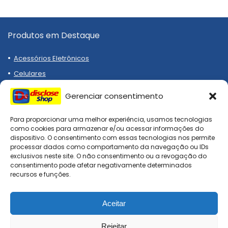
Produtos em Destaque
Acessórios Eletrônicos
Celulares
Notebooks
Gerenciar consentimento
Eletrodomésticos
Emagrecedor
Para proporcionar uma melhor experiência, usamos tecnologias
como cookies para armazenar e/ou acessar informações do
Relógios
dispositivo. O consentimento com essas tecnologias nos permite
processar dados como comportamento da navegação ou IDs
Tênis
exclusivos neste site. O não consentimento ou a revogação do
consentimento pode afetar negativamente determinados
recursos e funções.
Institucional
Aceitar
Termos de Uso
Políticas de Privacidade
Rejeitar
0