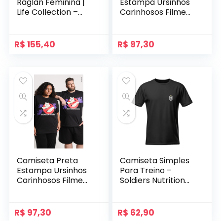
Raglan Feminina |
Estampa Ursinhos
Life Collection –
Carinhosos Filme
Branco
de Terror – Ursinha
Animadinha Beary
Scary
R$
155,40
R$
97,30
Camiseta Preta
Camiseta Simples
Estampa Ursinhos
Para Treino –
Carinhosos Filme
Soldiers Nutrition
de Terror – Ursinho
Masculino
Amigo Beary Scary
R$
97,30
R$
62,90