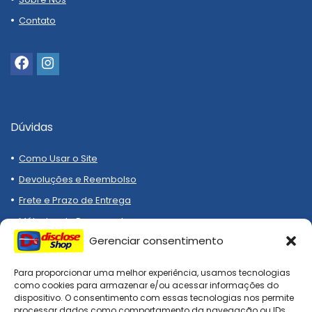
Contato
Dúvidas
Como Usar o Site
Devoluções e Reembolso
Frete e Prazo de Entrega
Métodos de Pagamento
Gerenciar consentimento
Para proporcionar uma melhor experiência, usamos tecnologias
como cookies para armazenar e/ou acessar informações do
dispositivo. O consentimento com essas tecnologias nos permite
processar dados como comportamento da navegação ou IDs