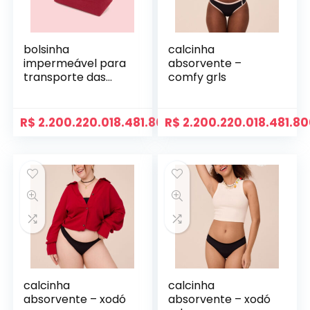
bolsinha
calcinha
impermeável para
absorvente –
transporte das
comfy grls
pantys
R$
2.200.220.018.481.800,00
R$
2.200.220.018.481.8
calcinha
calcinha
absorvente – xodó
absorvente – xodó