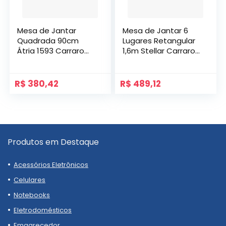
Mesa de Jantar
Mesa de Jantar 6
Quadrada 90cm
Lugares Retangular
Átria 1593 Carraro
1,6m Stellar Carraro
Nogal com Preto
Petra
R$
380,42
R$
489,12
Produtos em Destaque
Acessórios Eletrônicos
Celulares
Notebooks
Eletrodomésticos
Emagrecedor