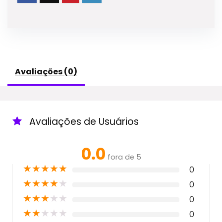
Avaliações (0)
Avaliações de Usuários
0.0
fora de 5
★
★
★
★
★
0
★
★
★
★
★
0
★
★
★
★
★
0
★
★
★
★
★
0