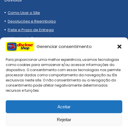
Como Usar o Site
Devoluções e Reembolso
Frete e Prazo de Entrega
Métodos de Pagamento
Gerenciar consentimento
Para proporcionar uma melhor experiência, usamos tecnologias
como cookies para armazenar e/ou acessar informações do
dispositivo. O consentimento com essas tecnologias nos permite
processar dados como comportamento da navegação ou IDs
Compre melhor, compra
exclusivos neste site. O não consentimento ou a revogação do
segura!
consentimento pode afetar negativamente determinados
recursos e funções.
Aceitar
DiscloseShop: todos os direitos reservados. Site afiliado, todo
checkout é realizado nas lojas oficiais!
Rejeitar
0
0