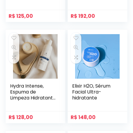
Relaxante com
Pele com
Prodizia
Probióticos e
Ceramidas
R$
125,00
R$
192,00
Hydra Intense,
Elixir H2O, Sérum
Espuma de
Facial Ultra-
Limpeza Hidratante
hidratante
com Ácido
Hialurônico
R$
128,00
R$
148,00