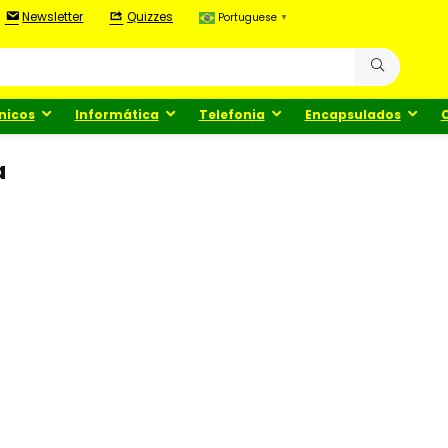
Newsletter
Quizzes
Portuguese
▼
nicos
Informática
Telefonia
Encapsulados
a