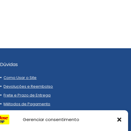
Dúvidas
Como Usar o Site
Devoluções e Reembolso
Frete e Prazo de Entrega
Métodos de Pagamento
Gerenciar consentimento