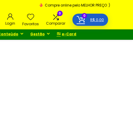
Compre online pelo MELHOR PREÇO :)
0
0
R$
0,00
Login
Comparar
Favoritos
Conteúdo
Gestão
e-Card