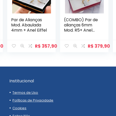
Par de Alianças
(COMBO) Par de
Mod. Abaulada
alianças 6mm
4mm + Anel Eiffel
Mod. R5+ Anel
Princesa
90
R$
357,90
R$
379,90
Institucional
Termos de Uso
Políticas de Privacidade
Cookies
Sobre Nós