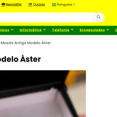
Newsletter
Quizzes
Portuguese
▼
nicos
Informática
Telefonia
Encapsulados
 Moeda Antiga Modelo Áster
delo Áster