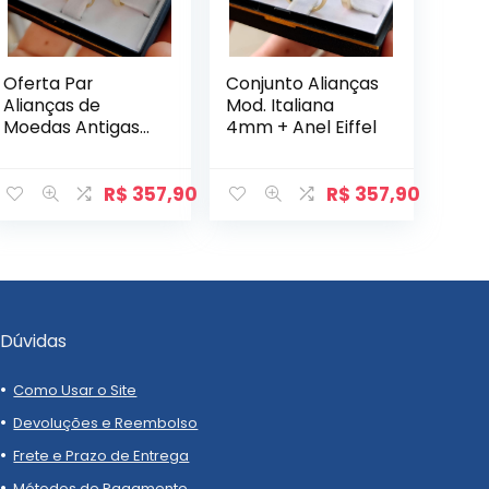
Oferta Par
Conjunto Alianças
Alianças de
Mod. Italiana
Moedas Antigas
4mm + Anel Eiffel
4mm Abauladas
+ Anel Cute
R$
357,90
R$
357,90
Dúvidas
Como Usar o Site
Devoluções e Reembolso
Frete e Prazo de Entrega
Métodos de Pagamento