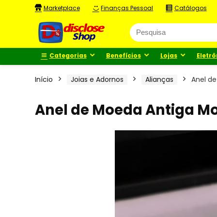
Marketplace
Finanças Pessoal
Catálogos
Categorias
Benefícios
Lojas
Eletrô
Início
Joias e Adornos
Alianças
Anel de
Anel de Moeda Antiga Mo