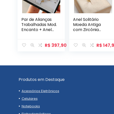
Par de Alianças
Anel Solitário
Trabalhadas Mod.
Moeda Antiga
Encanto + Anel
com Zircônia
Poesia
Mod. Arbo
R$
397,90
R$
147,
Produtos em Destaque
Acessórios Eletrônicos
Celulares
Notebooks
Eletrodomésticos