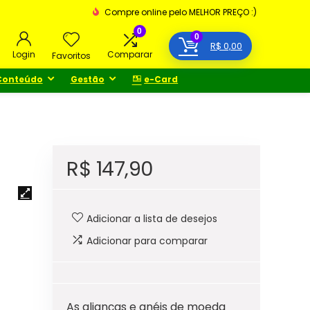
Compre online pelo MELHOR PREÇO :)
0
0
R$
0,00
Login
Comparar
Favoritos
Conteúdo
Gestão
e-Card
R$
147,90
Adicionar a lista de desejos
Adicionar para comparar
As alianças e anéis de moeda