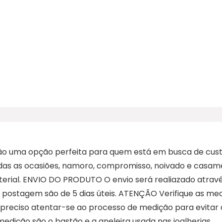
são uma opção perfeita para quem está em busca de cus
todas as ocasiões, namoro, compromisso, noivado e ca
material. ENVIO DO PRODUTO O envio será realiazado atrav
 e postagem são de 5 dias úteis. ATENÇÃO Verifique as 
 é preciso atentar-se ao processo de medição para evita
dição são o bastão e a aneleira usada nas joalherias.