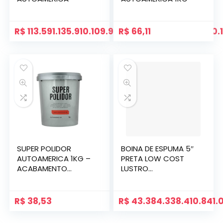
R$
113.591.135.910.109.995.077.688.068.681.940.
R$
66,11
SUPER POLIDOR
BOINA DE ESPUMA 5″
AUTOAMERICA 1KG –
PRETA LOW COST
ACABAMENTO
LUSTRO
PROFISSIONAL
AUTOAMERICA
R$
38,53
R$
43.384.338.410.841.