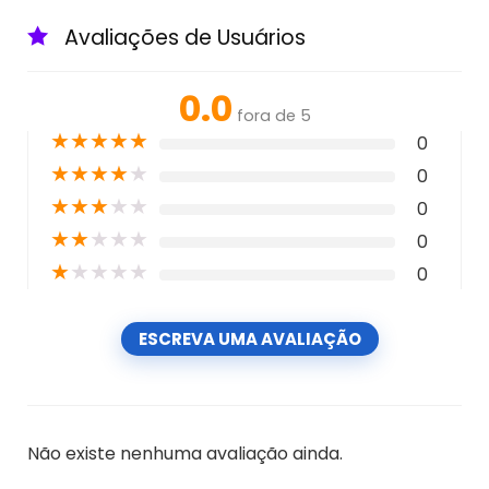
Avaliações de Usuários
0.0
fora de 5
★
★
★
★
★
0
★
★
★
★
★
0
★
★
★
★
★
0
★
★
★
★
★
0
★
★
★
★
★
0
ESCREVA UMA AVALIAÇÃO
Não existe nenhuma avaliação ainda.