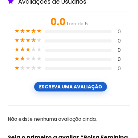
Avaliações de Usuários
0.0
fora de 5
★
★
★
★
★
0
★
★
★
★
★
0
★
★
★
★
★
0
★
★
★
★
★
0
★
★
★
★
★
0
ESCREVA UMA AVALIAÇÃO
Não existe nenhuma avaliação ainda.
Seja o primeiro a avaliar “Bolsa Feminina