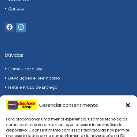
Contato
Dúvidas
Como Usar o Site
Devoluções e Reembolso
Frete e Prazo de Entrega
Métodos de Pagamento
Gerenciar consentimento
Para proporcionar uma melhor experiência, usamos tecnologias
como cookies para armazenar e/ou acessar informações do
dispositivo. O consentimento com essas tecnologias nos permite
processar dados como comportamento da navegação ou IDs
Compre melhor, compra