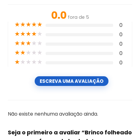
0.0
fora de 5
★
★
★
★
★
0
★
★
★
★
★
0
★
★
★
★
★
0
★
★
★
★
★
0
★
★
★
★
★
0
ESCREVA UMA AVALIAÇÃO
Não existe nenhuma avaliação ainda.
Seja o primeiro a avaliar “Brinco folheado