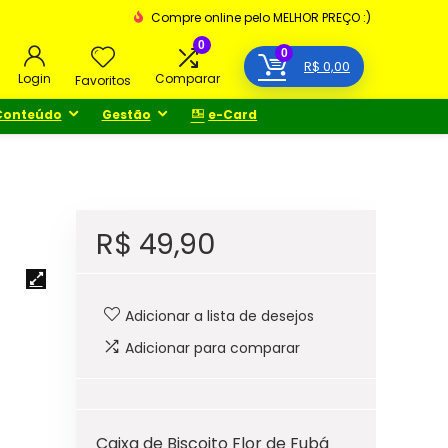
Compre online pelo MELHOR PREÇO :)
0
0
R$
0,00
Login
Comparar
Favoritos
Conteúdo
Gestão
e-Card
R$
49,90
Adicionar a lista de desejos
Adicionar para comparar
Caixa de Biscoito Flor de Fubá