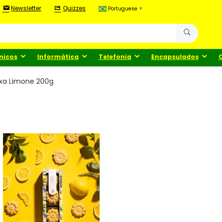
Newsletter
Quizzes
Portuguese
▼
nicos
Informática
Telefonia
Encapsulados
xa Limone 200g