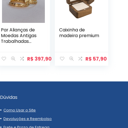
Par Alianças de
Caixinha de
Moedas Antigas
madeira premium
Trabalhadas
4mm Mod. Napoli
R$
397,90
R$
57,90
Dúvidas
Como Usar o Site
Devoluções e Reembolso
Frete e Prazo de Entrega