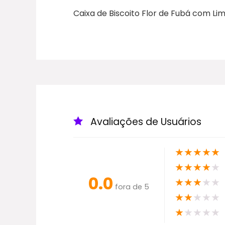
Caixa de Biscoito Flor de Fubá com Li
Avaliações de Usuários
★
★
★
★
★
★
★
★
★
★
0.0
★
★
★
★
★
fora de 5
★
★
★
★
★
★
★
★
★
★