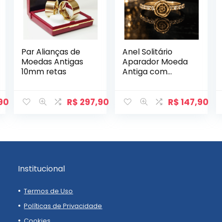
Par Alianças de
Anel Solitário
Moedas Antigas
Aparador Moeda
10mm retas
Antiga com
Zircônias modelo
Pétala.
90
R$
297,90
R$
147,90
Institucional
Termos de Uso
Políticas de Privacidade
Cookies