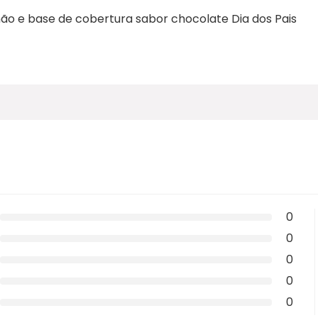
mão e base de cobertura sabor chocolate Dia dos Pais
0
0
0
0
0