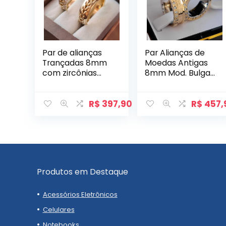
Par de alianças
Par Alianças de
Trançadas 8mm
Moedas Antigas
com zircônias
8mm Mod. Bulgari
Modelo Navi
com Gravação
Abauladas
Lateral e Pedras
R$
397,90
R$
457,
Produtos em Destaque
Acessórios Eletrônicos
Celulares
Notebooks