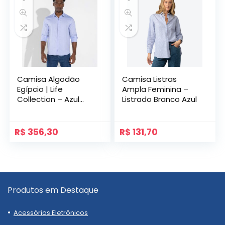
Camisa Algodão
Camisa Listras
Egípcio | Life
Ampla Feminina –
Collection – Azul
Listrado Branco Azul
Claro
R$
356,30
R$
131,70
Produtos em Destaque
Acessórios Eletrônicos