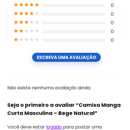
★
★
★
★
★
0
★
★
★
★
★
0
★
★
★
★
★
0
★
★
★
★
★
0
★
★
★
★
★
0
ESCREVA UMA AVALIAÇÃO
Não existe nenhuma avaliação ainda.
Seja o primeiro a avaliar “Camisa Manga
Curta Masculina – Bege Natural”
Você deve estar
logado
para postar uma