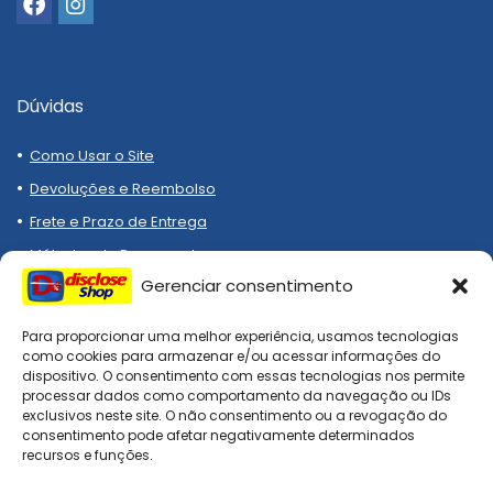
Dúvidas
Como Usar o Site
Devoluções e Reembolso
Frete e Prazo de Entrega
Métodos de Pagamento
Gerenciar consentimento
Para proporcionar uma melhor experiência, usamos tecnologias
como cookies para armazenar e/ou acessar informações do
dispositivo. O consentimento com essas tecnologias nos permite
processar dados como comportamento da navegação ou IDs
Compre melhor, compra
exclusivos neste site. O não consentimento ou a revogação do
segura!
consentimento pode afetar negativamente determinados
recursos e funções.