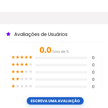
Avaliações de Usuários
0.0
fora de 5
★
★
★
★
★
0
★
★
★
★
★
0
★
★
★
★
★
0
★
★
★
★
★
0
★
★
★
★
★
0
ESCREVA UMA AVALIAÇÃO