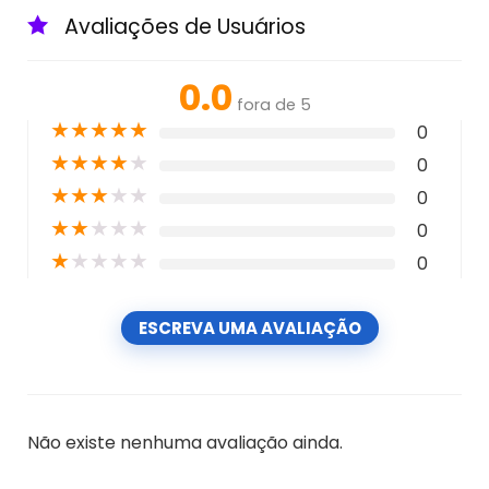
Avaliações de Usuários
0.0
fora de 5
★
★
★
★
★
0
★
★
★
★
★
0
★
★
★
★
★
0
★
★
★
★
★
0
★
★
★
★
★
0
ESCREVA UMA AVALIAÇÃO
Não existe nenhuma avaliação ainda.