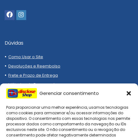
Dúvidas
Como Usar o Site
Devoluções e Reembolso
Frete e Prazo de Entrega
Métodos de Pagamento
Gerenciar consentimento
Para proporcionar uma melhor experiência, usamos tecnologias
como cookies para armazenar e/ou acessar informações do
dispositivo. O consentimento com essas tecnologias nos permite
processar dados como comportamento da navegação ou IDs
Compre melhor, compra
exclusivos neste site. O não consentimento ou a revogação do
segura!
consentimento pode afetar negativamente determinados