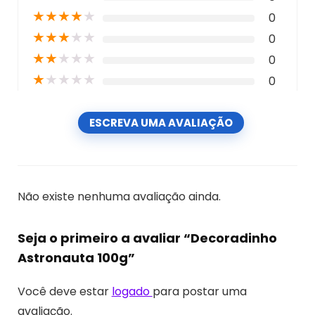
★
★
★
★
★
0
★
★
★
★
★
0
★
★
★
★
★
0
★
★
★
★
★
0
ESCREVA UMA AVALIAÇÃO
Não existe nenhuma avaliação ainda.
Seja o primeiro a avaliar “Decoradinho
Astronauta 100g”
Você deve estar
logado
para postar uma
avaliação.