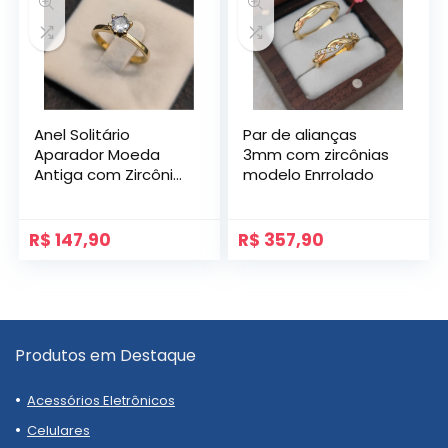
Anel Solitário
Par de alianças
Aparador Moeda
3mm com zircônias
Antiga com Zircônia
modelo Enrrolado
Princesa
R$
147,90
R$
357,90
Produtos em Destaque
Acessórios Eletrônicos
Celulares