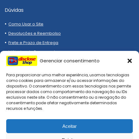
Dúvidas
Como Usar o Site
Devoluções e Reembolso
Frete e Prazo de Entrega
Métodos de Pagamento
Gerenciar consentimento
Para proporcionar uma melhor experiência, usamos tecnologias
como cookies para armazenar e/ou acessar informações do
dispositivo. O consentimento com essas tecnologias nos permite
processar dados como comportamento da navegação ou IDs
Compre melhor, compra
exclusivos neste site. O não consentimento ou a revogação do
segura!
consentimento pode afetar negativamente determinados
recursos e funções.
Aceitar
DiscloseShop: todos os direitos reservados. Site afiliado, todo
checkout é realizado nas lojas oficiais!