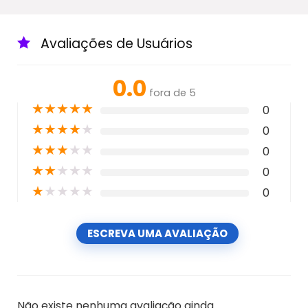
Avaliações de Usuários
0.0
fora de 5
★
★
★
★
★
0
★
★
★
★
★
0
★
★
★
★
★
0
★
★
★
★
★
0
★
★
★
★
★
0
ESCREVA UMA AVALIAÇÃO
Não existe nenhuma avaliação ainda.