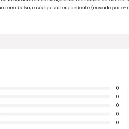
 ao reembolso, o código correspondente (enviado por e-m
0
0
0
0
0