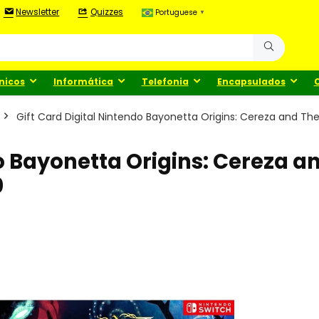
Newsletter
Quizzes
Portuguese
▼
nicos
Informática
Telefonia
Encapsulados
Gift Card Digital Nintendo Bayonetta Origins: Cereza and T
do Bayonetta Origins: Cereza a
0