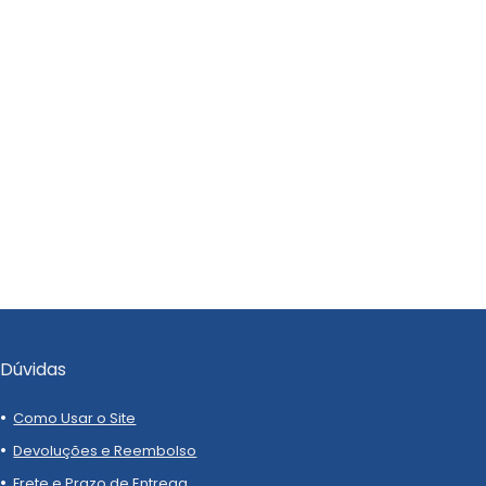
Dúvidas
Como Usar o Site
Devoluções e Reembolso
Frete e Prazo de Entrega