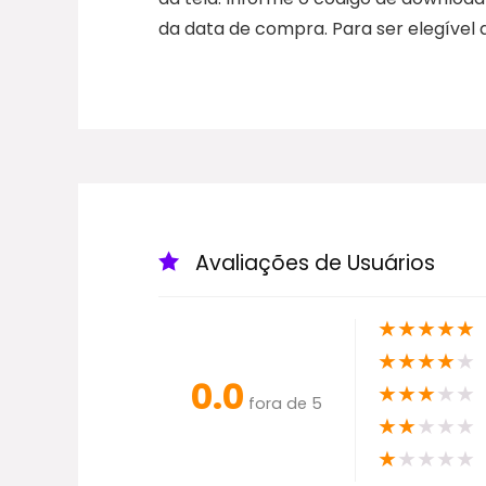
da data de compra. Para ser elegível
Avaliações de Usuários
★
★
★
★
★
★
★
★
★
★
0.0
★
★
★
★
★
fora de 5
★
★
★
★
★
★
★
★
★
★