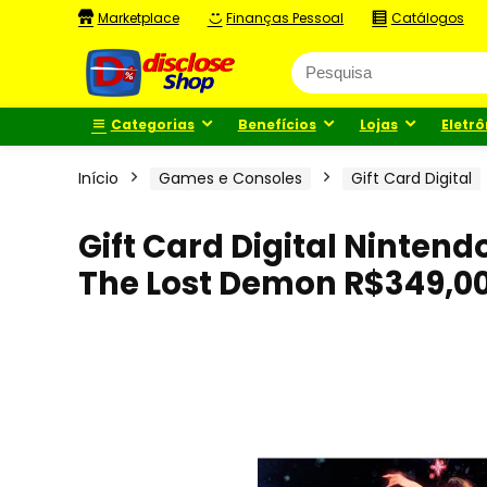
Marketplace
Finanças Pessoal
Catálogos
Categorias
Benefícios
Lojas
Eletrô
Início
Games e Consoles
Gift Card Digital
Gift Card Digital Ninten
The Lost Demon R$349,0