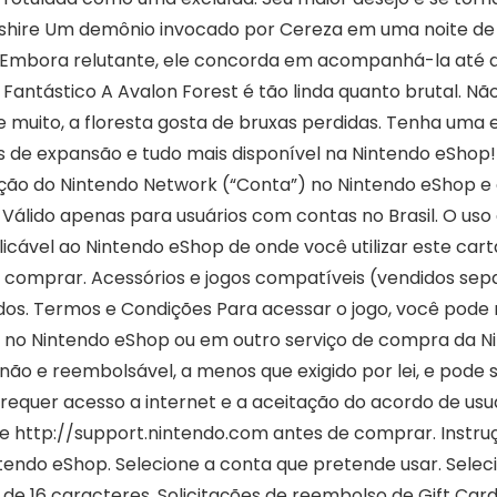
eshire Um demônio invocado por Cereza em uma noite de l
a. Embora relutante, ele concorda em acompanhá-la até
Fantástico A Avalon Forest é tão linda quanto brutal. Não
muito, a floresta gosta de bruxas perdidas. Tenha uma
 de expansão e tudo mais disponível na Nintendo eShop! 
ação do Nintendo Network (“Conta”) no Nintendo eShop 
 Válido apenas para usuários com contas no Brasil. O uso
licável ao Nintendo eShop de onde você utilizar este cart
e comprar. Acessórios e jogos compatíveis (vendidos s
dos. Termos e Condições Para acessar o jogo, você pode
no Nintendo eShop ou em outro serviço de compra da Nin
 não e reembolsável, a menos que exigido por lei, e pode s
o requer acesso a internet e a aceitação do acordo de usu
lte http://support.nintendo.com antes de comprar. Instr
ndo eShop. Selecione a conta que pretende usar. Seleci
de 16 caracteres. Solicitações de reembolso de Gift Cards