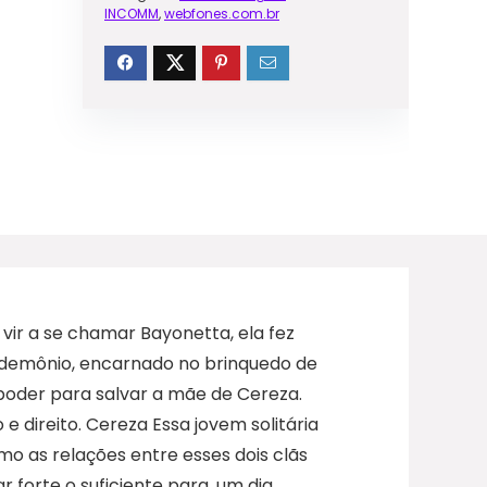
INCOMM
,
webfones.com.br
ir a se chamar Bayonetta, ela fez
o demônio, encarnado no brinquedo de
 poder para salvar a mãe de Cereza.
 direito. Cereza Essa jovem solitária
o as relações entre esses dois clãs
 forte o suficiente para, um dia,