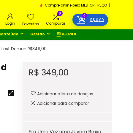
Compre online pelo MELHOR PREÇO :)
0
0
R$
0,00
Login
Comparar
Favoritos
Conteúdo
Gestão
e-Card
he Lost Demon R$349,00
nd
R$
349,00
Adicionar a lista de desejos
Adicionar para comparar
Era Uma Vez uma Jovem Bruxa