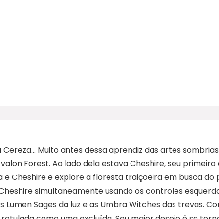
reza… Muito antes dessa aprendiz das artes sombrias v
valon Forest. Ao lado dela estava Cheshire, seu primeir
e Cheshire e explore a floresta traiçoeira em busca do
Cheshire simultaneamente usando os controles esquerdo e
 Lumen Sages da luz e as Umbra Witches das trevas. Com
 rotulada como uma excluída. Seu maior desejo é se tornar