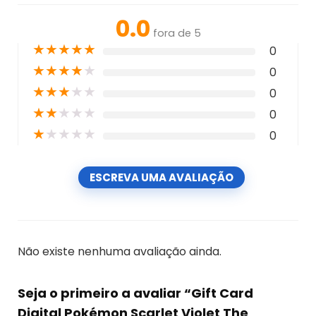
0.0
fora de 5
★
★
★
★
★
0
★
★
★
★
★
0
★
★
★
★
★
0
★
★
★
★
★
0
★
★
★
★
★
0
ESCREVA UMA AVALIAÇÃO
Não existe nenhuma avaliação ainda.
Seja o primeiro a avaliar “Gift Card
Digital Pokémon Scarlet Violet The