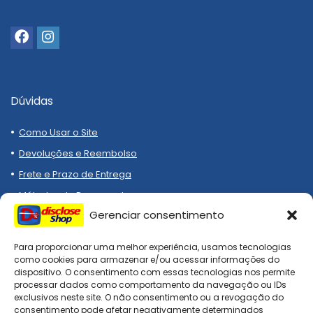
Dúvidas
Como Usar o Site
Devoluções e Reembolso
Frete e Prazo de Entrega
Métodos de Pagamento
Gerenciar consentimento
Para proporcionar uma melhor experiência, usamos tecnologias
como cookies para armazenar e/ou acessar informações do
dispositivo. O consentimento com essas tecnologias nos permite
processar dados como comportamento da navegação ou IDs
Compre melhor, compra
exclusivos neste site. O não consentimento ou a revogação do
segura!
consentimento pode afetar negativamente determinados