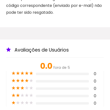
código correspondente (enviado por e-mail) não
pode ter sido resgatado.
Avaliações de Usuários
0.0
fora de 5
★
★
★
★
★
0
★
★
★
★
★
0
★
★
★
★
★
0
★
★
★
★
★
0
★
★
★
★
★
0