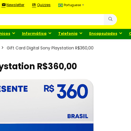
Newsletter
Quizzes
Portuguese
▼
nicos
Informática
Telefonia
Encapsulados
Gift Card Digital Sony Playstation R$360,00
aystation R$360,00