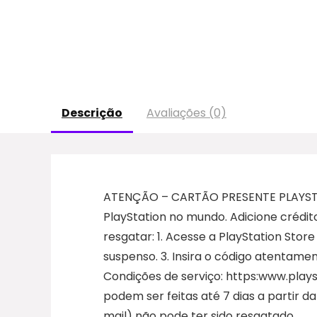
Descrição
Avaliações (0)
ATENÇÃO – CARTÃO PRESENTE PLAYSTATI
PlayStation no mundo. Adicione crédito
resgatar: 1. Acesse a PlayStation Stor
suspenso. 3. Insira o código atentamen
Condições de serviço: https:www.play
podem ser feitas até 7 dias a partir 
mail) não pode ter sido resgatado.