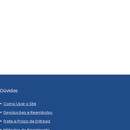
Dúvidas
Como Usar o Site
Devoluções e Reembolso
Frete e Prazo de Entrega
Métodos de Pagamento