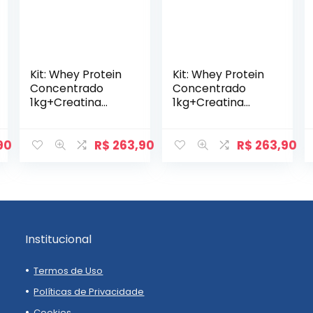
Kit: Whey Protein
Kit: Whey Protein
Concentrado
Concentrado
1kg+Creatina
1kg+Creatina
Monohidratada
Monohidratada
Pote 300g – 100%
Pote 300g – 100%
Pura+Pré-Treino
Pura+Pré-Treino
90
R$
263,90
R$
263,90
Flames 200g –
Flames 200g –
Soldiers Nutriti
Soldiers Nutriti
Institucional
Termos de Uso
Políticas de Privacidade
Cookies