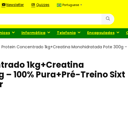
Newsletter
Quizzes
Portuguese
▼
nicos
Informática
Telefonia
Encapsulados
y Protein Concentrado 1kg+Creatina Monohidratada Pote 300g – 1
ntrado 1kg+Creatina
 – 100% Pura+Pré-Treino Sixt
r