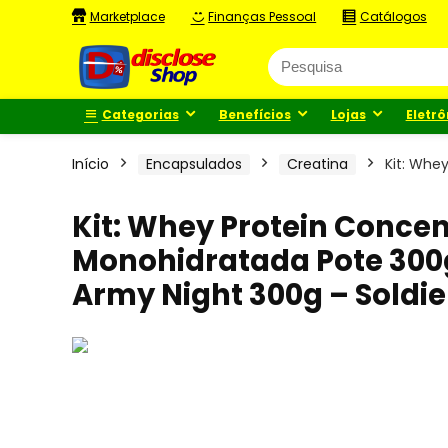
Marketplace
Finanças Pessoal
Catálogos
Categorias
Benefícios
Lojas
Eletrô
Início
Encapsulados
Creatina
Kit: Whe
Kit: Whey Protein Conce
Monohidratada Pote 300g
Army Night 300g – Soldie