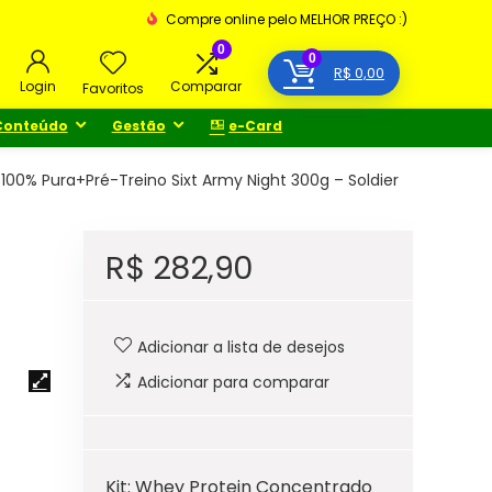
Compre online pelo MELHOR PREÇO :)
0
0
R$
0,00
Login
Comparar
Favoritos
Conteúdo
Gestão
e-Card
00% Pura+Pré-Treino Sixt Army Night 300g – Soldier
R$
282,90
Adicionar a lista de desejos
Adicionar para comparar
Kit: Whey Protein Concentrado