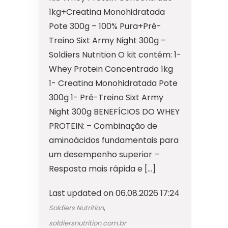
1kg+Creatina Monohidratada
Pote 300g – 100% Pura+Pré-
Treino Sixt Army Night 300g –
Soldiers Nutrition O kit contém: 1-
Whey Protein Concentrado 1kg
1- Creatina Monohidratada Pote
300g 1- Pré-Treino Sixt Army
Night 300g BENEFÍCIOS DO WHEY
PROTEIN: – Combinação de
aminoácidos fundamentais para
um desempenho superior –
Resposta mais rápida e […]
Last updated on 06.08.2026 17:24
Soldiers Nutrition
,
soldiersnutrition.com.br