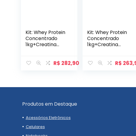
Kit: Whey Protein
Kit: Whey Protein
Concentrado
Concentrado
1kg+Creatina
1kg+Creatina
Monohidratada
Monohidratada
Pote 300g – 100%
Pote 300g – 100%
Pura+Pré-Treino
Pura+Pré-Treino
R$
282,90
R$
263,
Sixt Army Night
Flames 200g –
300g – Soldier
Soldiers Nutriti
Produtos em Destaque
Acessórios Eletrônicos
Celulares
Notebooks