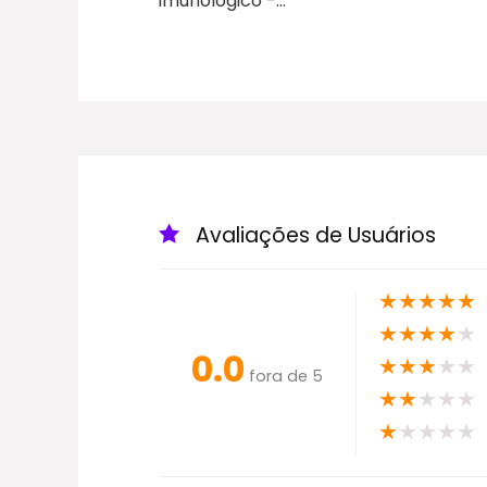
imunológico -…
Avaliações de Usuários
★
★
★
★
★
★
★
★
★
★
0.0
★
★
★
★
★
fora de 5
★
★
★
★
★
★
★
★
★
★