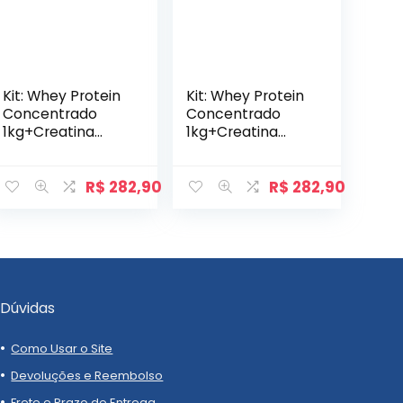
Kit: Whey Protein
Kit: Whey Protein
Concentrado
Concentrado
1kg+Creatina
1kg+Creatina
Monohidratada
Monohidratada
Pote 300g – 100%
Pote 300g – 100%
Pura+Pré-Treino
Pura+Pré-Treino
R$
282,90
R$
282,90
Sixt Army Night
Sixt Army Night
300g – Soldier
300g – Soldier
Dúvidas
Como Usar o Site
Devoluções e Reembolso
Frete e Prazo de Entrega