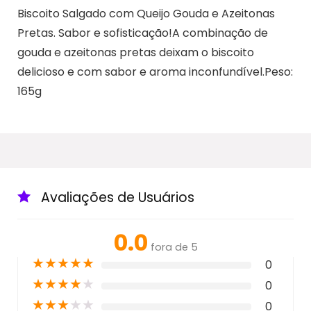
Biscoito Salgado com Queijo Gouda e Azeitonas
Pretas. Sabor e sofisticação!A combinação de
gouda e azeitonas pretas deixam o biscoito
delicioso e com sabor e aroma inconfundível.Peso:
165g
Avaliações de Usuários
0.0
fora de 5
★
★
★
★
★
0
★
★
★
★
★
0
★
★
★
★
★
0