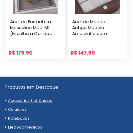
Anel de Formatura
Anel de Moeda
Masculino Mod. M1
Antiga Modelo
(Escolha a Cor da
Amorzinho com
Pedra)
Zircônia
R$
179,90
R$
147,90
Produtos em Destaque
Acessórios Eletrônicos
Celulares
Notebooks
Eletrodomésticos