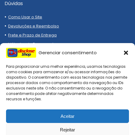
Dúvidas
Como Usar o Site
Devoluções e Reembolso
Frete e Prazo de Entrega
Métodos de Pagamento
Gerenciar consentimento
Para proporcionar uma melhor experiência, usamos tecnologias
como cookies para armazenar e/ou acessar informações do
dispositivo. O consentimento com essas tecnologias nos permite
processar dados como comportamento da navegação ou IDs
Compre melhor, compra
exclusivos neste site. O não consentimento ou a revogação do
segura!
consentimento pode afetar negativamente determinados
recursos e funções.
Aceitar
DiscloseShop: todos os direitos reservados. Site afiliado, todo
checkout é realizado nas lojas oficiais!
Rejeitar
0
0